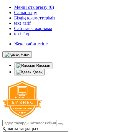
Менің отырғызу (0)
Салыстыру
Біздің қызметтеріміз
text_tarif
Сайттағы жарнама
text_faq
Жеке кабинетіне
Язык
Russian
Қазақ
Қаланы таңдаңыз