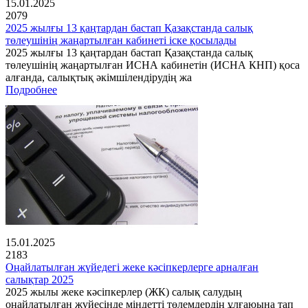
15.01.2025
2079
2025 жылғы 13 қаңтардан бастап Қазақстанда салық
төлеушінің жаңартылған кабинеті іске қосылады
2025 жылғы 13 қаңтардан бастап Қазақстанда салық
төлеушінің жаңартылған ИСНА кабинетін (ИСНА КНП) қоса
алғанда, салықтық әкімшілендірудің жа
Подробнее
15.01.2025
2183
Оңайлатылған жүйедегі жеке кәсіпкерлерге арналған
салықтар 2025
2025 жылы жеке кәсіпкерлер (ЖК) салық салудың
оңайлатылған жүйесінде міндетті төлемдердің ұлғаюына тап