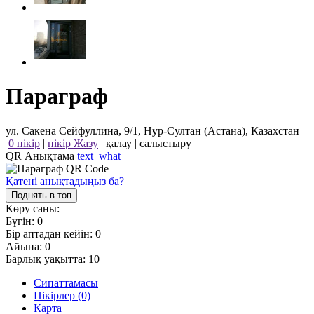
Параграф
ул. Сакена Сейфуллина, 9/1, Нур-Султан (Астана), Казахстан
0 пікір
|
пікір Жазу
|
қалау
|
салыстыру
QR Анықтама
text_what
Қатені анықтадыңыз ба?
Поднять в топ
Көру саны:
Бүгін:
0
Бір аптадан кейін:
0
Айына:
0
Барлық уақытта:
10
Сипаттамасы
Пікірлер (0)
Карта