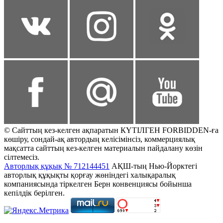
© Сайттың кез-келген ақпаратын КҮТІЛГЕН FORBIDDEN-ға
көшіру, сондай-ақ автордың келісімінсіз, коммерциялық
мақсатта сайттың кез-келген материалын пайдалану көзін
сілтемесіз.
Авторлық құқық № 712144451
АҚШ-тың Нью-Йорктегі
авторлық құқықты қорғау жөніндегі халықаралық
компаниясында тіркелген Берн конвенциясы бойынша
кепілдік берілген.