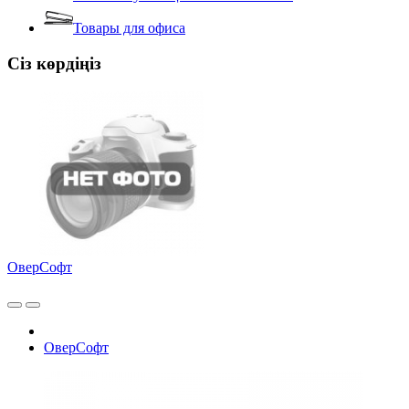
Товары для офиса
Сіз көрдіңіз
ОверСофт
ОверСофт