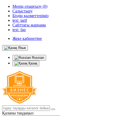
Менің отырғызу (0)
Салыстыру
Біздің қызметтеріміз
text_tarif
Сайттағы жарнама
text_faq
Жеке кабинетіне
Язык
Russian
Қазақ
Қаланы таңдаңыз