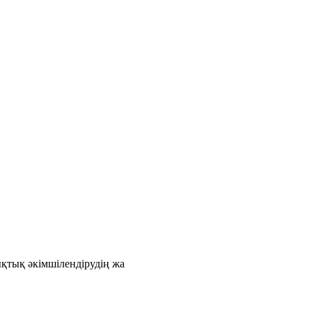
қтық әкімшілендірудің жа