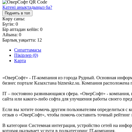
Қатені анықтадыңыз ба?
Поднять в топ
Көру саны:
Бүгін:
0
Бір аптадан кейін:
0
Айына:
0
Барлық уақытта:
12
Сипаттамасы
Пікірлер (0)
Карта
«ОверСофт» - IT-компания из города Рудный. Основная инфор
бизнес портале Казахстана bizneskz.su. Компания расположена п
IT – постоянно развивающаяся сфера. «ОверСофт» - компания, к
сайта или какого-либо софта для улучшения работы своего пр
Если вы хотите помочь другим пользователям определиться с к
отзыв о «ОверСофт», чтобы помочь составить точный рейтинг 
В категории Системная интеграция, устройство сетей на инфо
которая оказывает услуги в подкатегории: IT-компания.