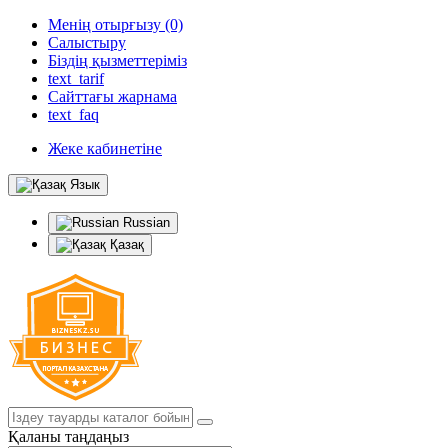
Менің отырғызу (0)
Салыстыру
Біздің қызметтеріміз
text_tarif
Сайттағы жарнама
text_faq
Жеке кабинетіне
Язык
Russian
Қазақ
Қаланы таңдаңыз