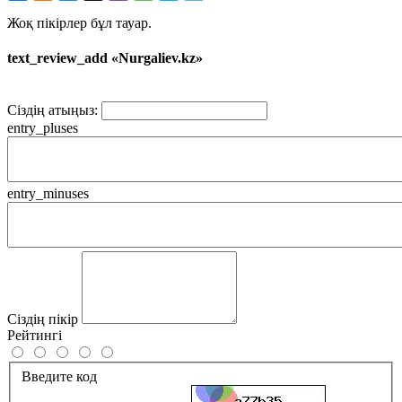
Жоқ пікірлер бұл тауар.
text_review_add «Nurgaliev.kz»
Сіздің атыңыз:
entry_pluses
entry_minuses
Сіздің пікір
Рейтингі
Введите код