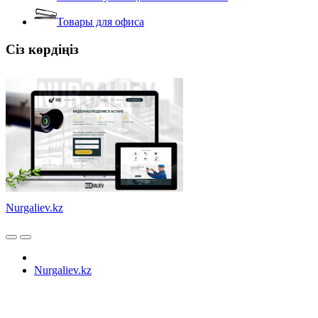
Товары для офиса
Сіз көрдіңіз
Nurgaliev.kz
Nurgaliev.kz