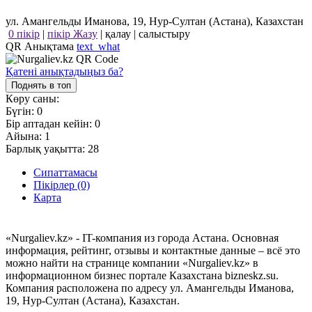
ул. Амангельды Иманова, 19, Нур-Султан (Астана), Казахстан
0 пікір
|
пікір Жазу
|
қалау
|
салыстыру
QR Анықтама
text_what
Қатені анықтадыңыз ба?
Поднять в топ
Көру саны:
Бүгін:
0
Бір аптадан кейін:
0
Айына:
1
Барлық уақытта:
28
Сипаттамасы
Пікірлер (0)
Карта
«Nurgaliev.kz» - IT-компания из города Астана. Основная
информация, рейтинг, отзывы и контактные данные – всё это
можно найти на странице компании «Nurgaliev.kz» в
информационном бизнес портале Казахстана bizneskz.su.
Компания расположена по адресу ул. Амангельды Иманова,
19, Нур-Султан (Астана), Казахстан.