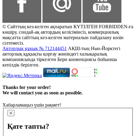
© Сайттың кез-келген ақпаратын КҮТІЛГЕН FORBIDDEN-ға
көшіру, сондай-ақ автордың келісімінсіз, коммерциялық
мақсатта сайттың кез-келген материалын пайдалану көзін
сілтемесіз.
Авторлық құқық № 712144451
АҚШ-тың Нью-Йорктегі
авторлық құқықты қорғау жөніндегі халықаралық
компаниясында тіркелген Берн конвенциясы бойынша
кепілдік берілген.
Thanks for your order!
We will contact you as soon as possible.
Хабарламаңыз үшін рақмет!
×
Қате тапты?