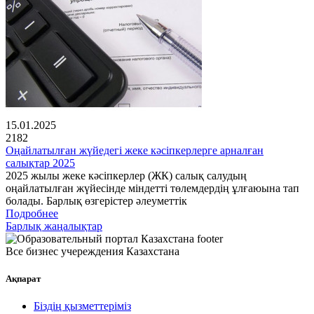
15.01.2025
2182
Оңайлатылған жүйедегі жеке кәсіпкерлерге арналған
салықтар 2025
2025 жылы жеке кәсіпкерлер (ЖК) салық салудың
оңайлатылған жүйесінде міндетті төлемдердің ұлғаюына тап
болады. Барлық өзгерістер әлеуметтік
Подробнее
Барлық жаңалықтар
Все бизнес учереждения Казахстана
Ақпарат
Біздің қызметтеріміз