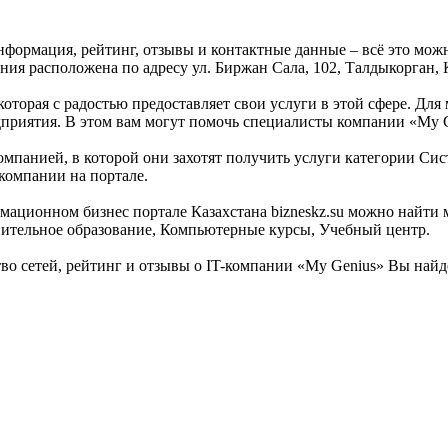
нформация, рейтинг, отзывы и контактные данные – всё это мож
ния расположена по адресу ул. Биржан Сала, 102, Талдыкорган, 
которая с радостью предоставляет свои услуги в этой сфере. Для
едприятия. В этом вам могут помочь специалисты компании «My G
омпанией, в которой они захотят получить услуги категории Сист
компании на портале.
мационном бизнес портале Казахстана bizneskz.su можно найти 
лнительное образование, Компьютерные курсы, Учебный центр.
о сетей, рейтинг и отзывы о IT-компании «My Genius» Вы найде