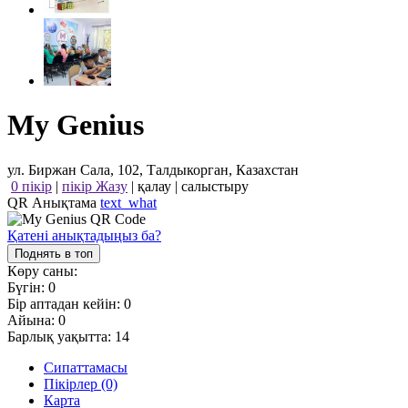
My Genius
ул. Биржан Сала, 102, Талдыкорган, Казахстан
0 пікір
|
пікір Жазу
|
қалау
|
салыстыру
QR Анықтама
text_what
Қатені анықтадыңыз ба?
Поднять в топ
Көру саны:
Бүгін:
0
Бір аптадан кейін:
0
Айына:
0
Барлық уақытта:
14
Сипаттамасы
Пікірлер (0)
Карта