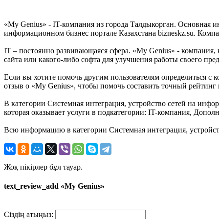
«My Genius» - IT-компания из города Талдыкорган. Основная и
информационном бизнес портале Казахстана bizneskz.su. Компа
IT – постоянно развивающаяся сфера. «My Genius» - компания, 
сайта или какого-либо софта для улучшения работы своего пр
Если вы хотите помочь другим пользователям определиться с к
отзыв о «My Genius», чтобы помочь составить точный рейтинг 
В категории Системная интеграция, устройство сетей на инфор
которая оказывает услуги в подкатегории: IT-компания, Допо
Всю информацию в категории Системная интеграция, устройств
Жоқ пікірлер бұл тауар.
text_review_add «My Genius»
Сіздің атыңыз: