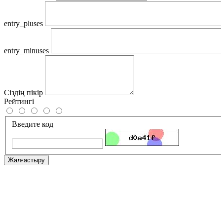
entry_pluses
entry_minuses
Сіздің пікір
Рейтингі
Введите код
Жалғастыру