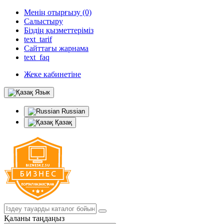
Менің отырғызу (0)
Салыстыру
Біздің қызметтеріміз
text_tarif
Сайттағы жарнама
text_faq
Жеке кабинетіне
Язык
Russian
Қазақ
Қаланы таңдаңыз