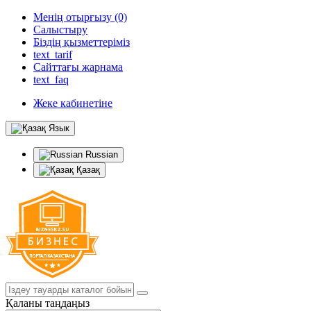
Менің отырғызу (0)
Салыстыру
Біздің қызметтеріміз
text_tarif
Сайттағы жарнама
text_faq
Жеке кабинетіне
Язык
Russian
Қазақ
Қаланы таңдаңыз