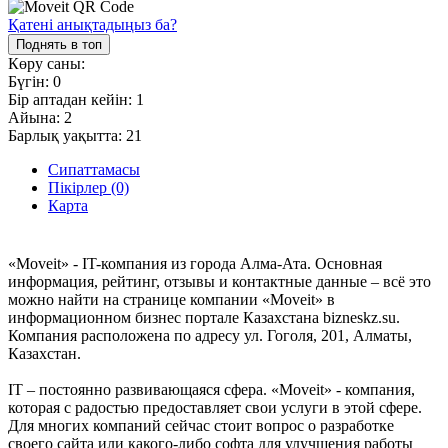
Қатені анықтадыңыз ба?
Поднять в топ
Көру саны:
Бүгін:
0
Бір аптадан кейін:
1
Айына:
2
Барлық уақытта:
21
Сипаттамасы
Пікірлер (0)
Карта
«Moveit» - IT-компания из города Алма-Ата. Основная
информация, рейтинг, отзывы и контактные данные – всё это
можно найти на странице компании «Moveit» в
информационном бизнес портале Казахстана bizneskz.su.
Компания расположена по адресу ул. Гоголя, 201, Алматы,
Казахстан.
IT – постоянно развивающаяся сфера. «Moveit» - компания,
которая с радостью предоставляет свои услуги в этой сфере.
Для многих компаний сейчас стоит вопрос о разработке
своего сайта или какого-либо софта для улучшения работы