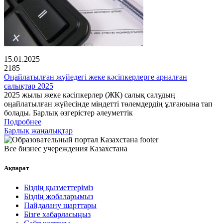
15.01.2025
2185
Оңайлатылған жүйедегі жеке кәсіпкерлерге арналған
салықтар 2025
2025 жылы жеке кәсіпкерлер (ЖК) салық салудың
оңайлатылған жүйесінде міндетті төлемдердің ұлғаюына тап
болады. Барлық өзгерістер әлеуметтік
Подробнее
Барлық жаңалықтар
Все бизнес учереждения Казахстана
Ақпарат
Біздің қызметтеріміз
Біздің жобаларымыз
Пайдалану шарттары
Бізге хабарласыңыз