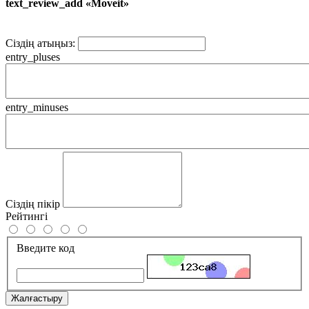
text_review_add «Moveit»
Сіздің атыңыз:
entry_pluses
entry_minuses
Сіздің пікір
Рейтингі
Введите код
Жалғастыру