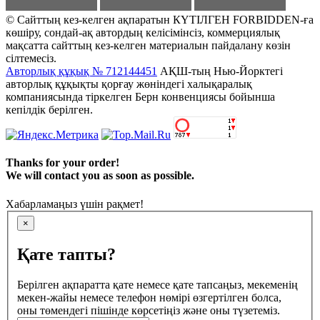
© Сайттың кез-келген ақпаратын КҮТІЛГЕН FORBIDDEN-ға
көшіру, сондай-ақ автордың келісімінсіз, коммерциялық
мақсатта сайттың кез-келген материалын пайдалану көзін
сілтемесіз.
Авторлық құқық № 712144451
АҚШ-тың Нью-Йорктегі
авторлық құқықты қорғау жөніндегі халықаралық
компаниясында тіркелген Берн конвенциясы бойынша
кепілдік берілген.
Thanks for your order!
We will contact you as soon as possible.
Хабарламаңыз үшін рақмет!
×
Қате тапты?
Берілген ақпаратта қате немесе қате тапсаңыз, мекеменің
мекен-жайы немесе телефон нөмірі өзгертілген болса,
оны төмендегі пішінде көрсетіңіз және оны түзетеміз.