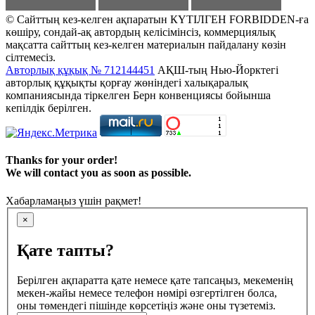
© Сайттың кез-келген ақпаратын КҮТІЛГЕН FORBIDDEN-ға
көшіру, сондай-ақ автордың келісімінсіз, коммерциялық
мақсатта сайттың кез-келген материалын пайдалану көзін
сілтемесіз.
Авторлық құқық № 712144451
АҚШ-тың Нью-Йорктегі
авторлық құқықты қорғау жөніндегі халықаралық
компаниясында тіркелген Берн конвенциясы бойынша
кепілдік берілген.
Thanks for your order!
We will contact you as soon as possible.
Хабарламаңыз үшін рақмет!
×
Қате тапты?
Берілген ақпаратта қате немесе қате тапсаңыз, мекеменің
мекен-жайы немесе телефон нөмірі өзгертілген болса,
оны төмендегі пішінде көрсетіңіз және оны түзетеміз.