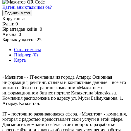
Қатені анықтадыңыз ба?
Поднять в топ
Көру саны:
Бүгін:
0
Бір аптадан кейін:
0
Айына:
0
Барлық уақытта:
25
Сипаттамасы
Пікірлер (0)
Карта
«Мажитов» - IT-компания из города Атырау. Основная
информация, рейтинг, отзывы и контактные данные – всё это
можно найти на странице компании «Мажитов» в
информационном бизнес портале Казахстана bizneskz.su.
Компания расположена по адресу ул. Мусы Баймуханова, 1,
Атырау, Казахстан.
IT – постоянно развивающаяся сфера. «Мажитов» - компания,
которая с радостью предоставляет свои услуги в этой сфере.
Для многих компаний сейчас стоит вопрос о разработке
своего сайта или какого-либо софта для улучшения работы