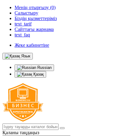
Менің отырғызу (0)
Салыстыру
Біздің қызметтеріміз
text_tarif
Сайттағы жарнама
text_faq
Жеке кабинетіне
Язык
Russian
Қазақ
Қаланы таңдаңыз