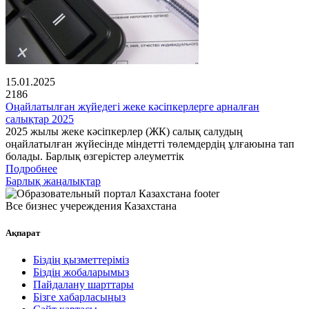
15.01.2025
2186
Оңайлатылған жүйедегі жеке кәсіпкерлерге арналған
салықтар 2025
2025 жылы жеке кәсіпкерлер (ЖК) салық салудың
оңайлатылған жүйесінде міндетті төлемдердің ұлғаюына тап
болады. Барлық өзгерістер әлеуметтік
Подробнее
Барлық жаңалықтар
Все бизнес учереждения Казахстана
Ақпарат
Біздің қызметтеріміз
Біздің жобаларымыз
Пайдалану шарттары
Бізге хабарласыңыз