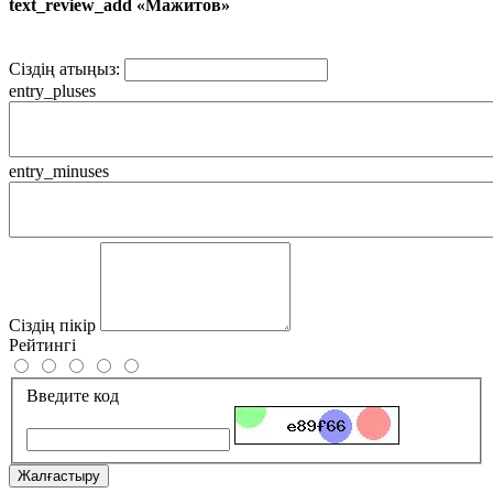
text_review_add «Мажитов»
Сіздің атыңыз:
entry_pluses
entry_minuses
Сіздің пікір
Рейтингі
Введите код
Жалғастыру