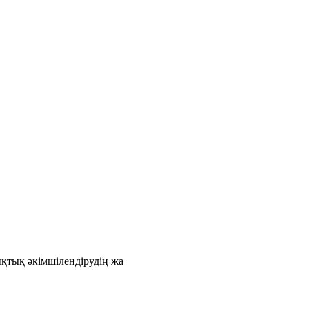
қтық әкімшілендірудің жа