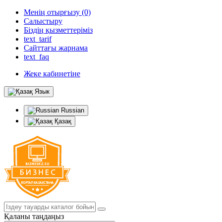
Менің отырғызу (0)
Салыстыру
Біздің қызметтеріміз
text_tarif
Сайттағы жарнама
text_faq
Жеке кабинетіне
Язык
Russian
Қазақ
Қаланы таңдаңыз