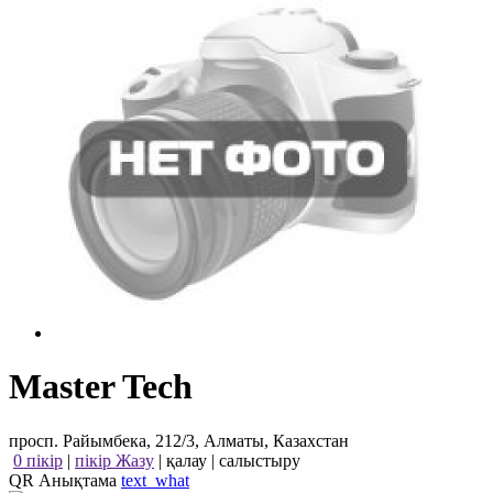
Master Tech
просп. Райымбека, 212/3, Алматы, Казахстан
0 пікір
|
пікір Жазу
|
қалау
|
салыстыру
QR Анықтама
text_what