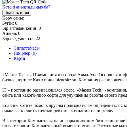
Қатені анықтадыңыз ба?
Поднять в топ
Көру саны:
Бүгін:
0
Бір аптадан кейін:
0
Айына:
0
Барлық уақытта:
22
Сипаттамасы
Пікірлер (0)
Карта
«Master Tech» - IT-компания из города Алма-Ата. Основная ин
бизнес портале Казахстана bizneskz.su. Компания расположена 
IT – постоянно развивающаяся сфера. «Master Tech» - компания,
сайта или какого-либо софта для улучшения работы своего пре
Если вы хотите помочь другим пользователям определиться с к
помочь составить точный рейтинг компании на портале.
В категории Компьютеры на информационном бизнес портале Каз
подкатегории: Компьютерный ремонт и услуги, Расходные мате