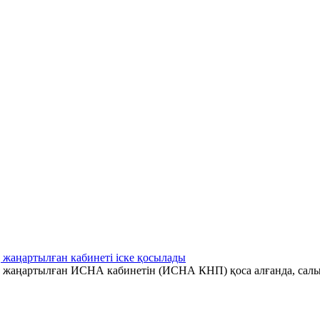
 жаңартылған кабинеті іске қосылады
ің жаңартылған ИСНА кабинетін (ИСНА КНП) қоса алғанда, салы