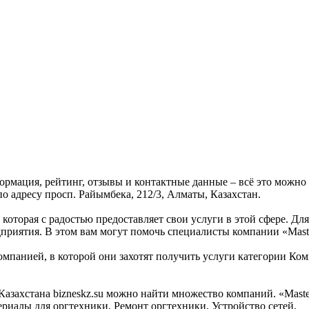
формация, рейтинг, отзывы и контактные данные – всё это можн
по адресу просп. Райымбека, 212/3, Алматы, Казахстан.
 которая с радостью предоставляет свои услуги в этой сфере. Дл
дприятия. В этом вам могут помочь специалисты компании «Maste
омпанией, в которой они захотят получить услуги категории Ком
ахстана bizneskz.su можно найти множество компаний. «Master 
риалы для оргтехники, Ремонт оргтехники, Устройство сетей.