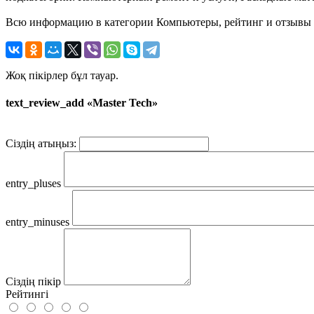
Всю информацию в категории Компьютеры, рейтинг и отзывы о 
Жоқ пікірлер бұл тауар.
text_review_add «Master Tech»
Сіздің атыңыз:
entry_pluses
entry_minuses
Сіздің пікір
Рейтингі