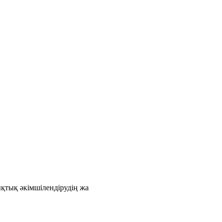
қтық әкімшілендірудің жа