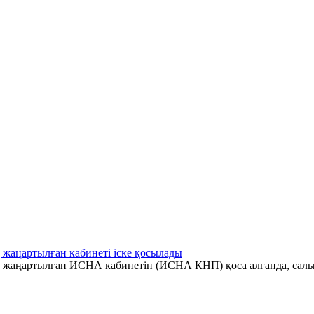
 жаңартылған кабинеті іске қосылады
ің жаңартылған ИСНА кабинетін (ИСНА КНП) қоса алғанда, салы