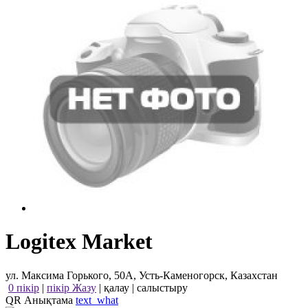
Logitex Market
ул. Максима Горького, 50А, Усть-Каменогорск, Казахстан
0 пікір
|
пікір Жазу
|
қалау
|
салыстыру
QR Анықтама
text_what