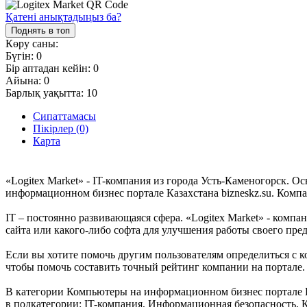
Қатені анықтадыңыз ба?
Поднять в топ
Көру саны:
Бүгін:
0
Бір аптадан кейін:
0
Айына:
0
Барлық уақытта:
10
Сипаттамасы
Пікірлер (0)
Карта
«Logitex Market» - IT-компания из города Усть-Каменогорск. О
информационном бизнес портале Казахстана bizneskz.su. Компа
IT – постоянно развивающаяся сфера. «Logitex Market» - компан
сайта или какого-либо софта для улучшения работы своего пре
Если вы хотите помочь другим пользователям определиться с ко
чтобы помочь составить точный рейтинг компании на портале.
В категории Компьютеры на информационном бизнес портале Каз
в подкатегории: IT-компания, Информационная безопасность, 