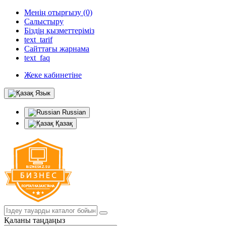
Менің отырғызу (0)
Салыстыру
Біздің қызметтеріміз
text_tarif
Сайттағы жарнама
text_faq
Жеке кабинетіне
Язык
Russian
Қазақ
Қаланы таңдаңыз