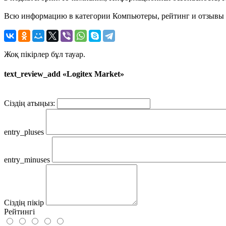
Всю информацию в категории Компьютеры, рейтинг и отзывы о 
Жоқ пікірлер бұл тауар.
text_review_add «Logitex Market»
Сіздің атыңыз:
entry_pluses
entry_minuses
Сіздің пікір
Рейтингі