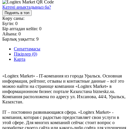
Қатені анықтадыңыз ба?
Поднять в топ
Көру саны:
Бүгін:
0
Бір аптадан кейін:
0
Айына:
0
Барлық уақытта:
9
Сипаттамасы
Пікірлер (0)
Карта
«Logitex Market» - IT-компания из города Уральск. Основная
информация, рейтинг, отзывы и контактные данные – всё это
можно найти на странице компании «Logitex Market» в
информационном бизнес портале Казахстана bizneskz.su.
Компания расположена по адресу ул. Ихсанова, 44/4, Уральск,
Казахстан.
IT – постоянно развивающаяся сфера. «Logitex Market» -
компания, которая с радостью предоставляет свои услуги в
этой сфере. Для многих компаний сейчас стоит вопрос о
разработке своего сайта или какого-либо софта для улучшения