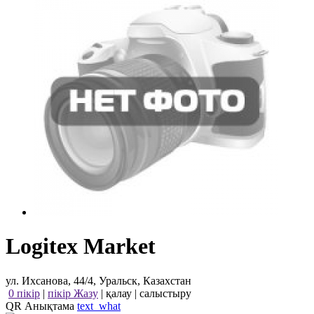
Logitex Market
ул. Ихсанова, 44/4, Уральск, Казахстан
0 пікір
|
пікір Жазу
|
қалау
|
салыстыру
QR Анықтама
text_what