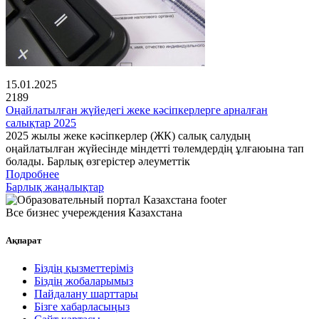
15.01.2025
2189
Оңайлатылған жүйедегі жеке кәсіпкерлерге арналған
салықтар 2025
2025 жылы жеке кәсіпкерлер (ЖК) салық салудың
оңайлатылған жүйесінде міндетті төлемдердің ұлғаюына тап
болады. Барлық өзгерістер әлеуметтік
Подробнее
Барлық жаңалықтар
Все бизнес учереждения Казахстана
Ақпарат
Біздің қызметтеріміз
Біздің жобаларымыз
Пайдалану шарттары
Бізге хабарласыңыз