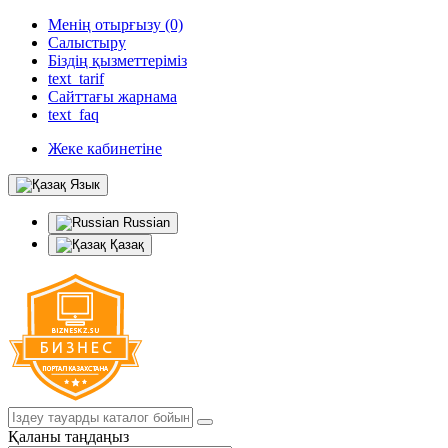
Менің отырғызу (0)
Салыстыру
Біздің қызметтеріміз
text_tarif
Сайттағы жарнама
text_faq
Жеке кабинетіне
Язык
Russian
Қазақ
Қаланы таңдаңыз