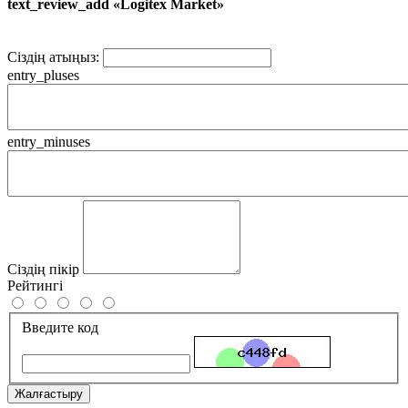
text_review_add «Logitex Market»
Сіздің атыңыз:
entry_pluses
entry_minuses
Сіздің пікір
Рейтингі
Введите код
Жалғастыру