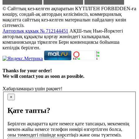
© Сайттың кез-келген ақпаратын КҮТІЛГЕН FORBIDDEN-ға
көшіру, сондай-ақ автордың келісімінсіз, коммерциялық
мақсатта сайттың кез-келген материалын пайдалану көзін
сілтемесіз.
Авторлық құқық № 712144451
АҚШ-тың Нью-Йорктегі
авторлық құқықты қорғау жөніндегі халықаралық
компаниясында тіркелген Берн конвенциясы бойынша
кепілдік берілген.
Thanks for your order!
We will contact you as soon as possible.
Хабарламаңыз үшін рақмет!
×
Қате тапты?
Берілген ақпаратта қате немесе қате тапсаңыз, мекеменің
мекен-жайы немесе телефон нөмірі өзгертілген болса,
оны төмендегі пішінде көрсетіңіз және оны түзетеміз.