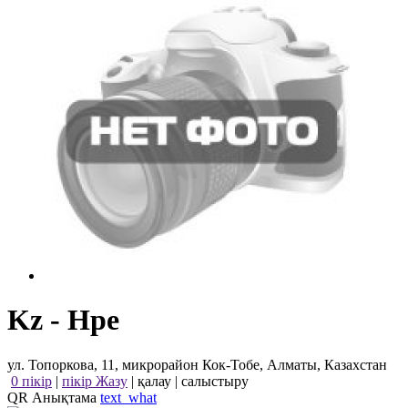
Kz - Hpe
ул. Топоркова, 11, микрорайон Кок-Тобе, Алматы, Казахстан
0 пікір
|
пікір Жазу
|
қалау
|
салыстыру
QR Анықтама
text_what