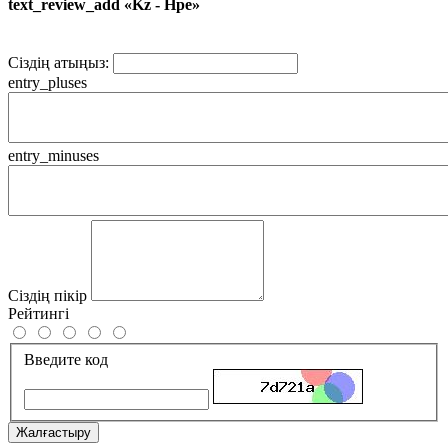
text_review_add «Kz - Hpe»
Сіздің атыңыз:
entry_pluses
entry_minuses
Сіздің пікір
Рейтингі
Введите код
Жалғастыру