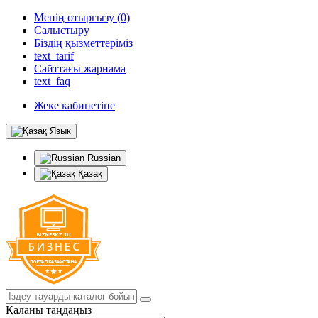
Менің отырғызу (0)
Салыстыру
Біздің қызметтеріміз
text_tarif
Сайттағы жарнама
text_faq
Жеке кабинетіне
Язык
Russian
Қазақ
Қаланы таңдаңыз