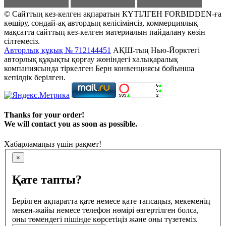
© Сайттың кез-келген ақпаратын КҮТІЛГЕН FORBIDDEN-ға
көшіру, сондай-ақ автордың келісімінсіз, коммерциялық
мақсатта сайттың кез-келген материалын пайдалану көзін
сілтемесіз.
Авторлық құқық № 712144451
АҚШ-тың Нью-Йорктегі
авторлық құқықты қорғау жөніндегі халықаралық
компаниясында тіркелген Берн конвенциясы бойынша
кепілдік берілген.
Thanks for your order!
We will contact you as soon as possible.
Хабарламаңыз үшін рақмет!
×
Қате тапты?
Берілген ақпаратта қате немесе қате тапсаңыз, мекеменің
мекен-жайы немесе телефон нөмірі өзгертілген болса,
оны төмендегі пішінде көрсетіңіз және оны түзетеміз.