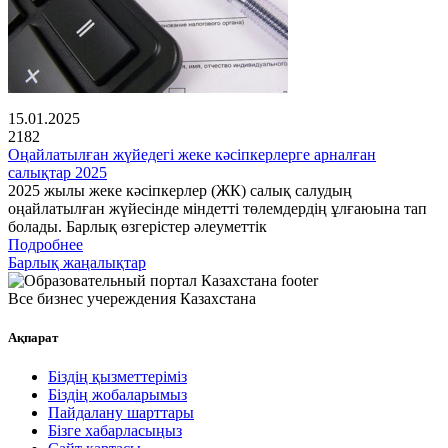
15.01.2025
2182
Оңайлатылған жүйедегі жеке кәсіпкерлерге арналған
салықтар 2025
2025 жылы жеке кәсіпкерлер (ЖК) салық салудың
оңайлатылған жүйесінде міндетті төлемдердің ұлғаюына тап
болады. Барлық өзгерістер әлеуметтік
Подробнее
Барлық жаңалықтар
Все бизнес учереждения Казахстана
Ақпарат
Біздің қызметтеріміз
Біздің жобаларымыз
Пайдалану шарттары
Бізге хабарласыңыз