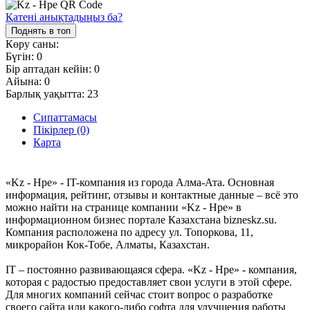
Қатені анықтадыңыз ба?
Поднять в топ
Көру саны:
Бүгін:
0
Бір аптадан кейін:
0
Айына:
0
Барлық уақытта:
23
Сипаттамасы
Пікірлер (0)
Карта
«Kz - Hpe» - IT-компания из города Алма-Ата. Основная
информация, рейтинг, отзывы и контактные данные – всё это
можно найти на странице компании «Kz - Hpe» в
информационном бизнес портале Казахстана bizneskz.su.
Компания расположена по адресу ул. Топоркова, 11,
микрорайон Кок-Тобе, Алматы, Казахстан.
IT – постоянно развивающаяся сфера. «Kz - Hpe» - компания,
которая с радостью предоставляет свои услуги в этой сфере.
Для многих компаний сейчас стоит вопрос о разработке
своего сайта или какого-либо софта для улучшения работы