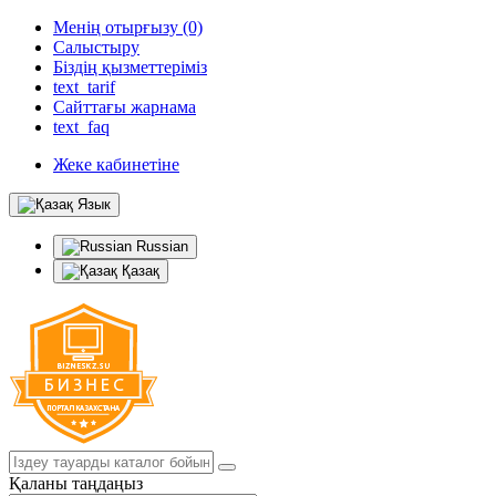
Менің отырғызу (0)
Салыстыру
Біздің қызметтеріміз
text_tarif
Сайттағы жарнама
text_faq
Жеке кабинетіне
Язык
Russian
Қазақ
Қаланы таңдаңыз