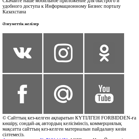
Скачайте наше мобильное приложение для быстрого и
удобного доступа к Информационному Бизнес порталу
Казахстана
Әлеуметтік желілер
© Сайттың кез-келген ақпаратын КҮТІЛГЕН FORBIDDEN-ға
көшіру, сондай-ақ автордың келісімінсіз, коммерциялық
мақсатта сайттың кез-келген материалын пайдалану көзін
сілтемесіз.