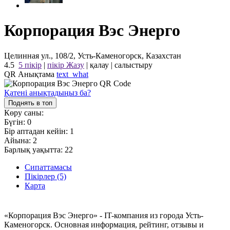
Корпорация Вэс Энерго
Целинная ул., 108/2, Усть-Каменогорск, Казахстан
4.5
5 пікір
|
пікір Жазу
|
қалау
|
салыстыру
QR Анықтама
text_what
Қатені анықтадыңыз ба?
Поднять в топ
Көру саны:
Бүгін:
0
Бір аптадан кейін:
1
Айына:
2
Барлық уақытта:
22
Сипаттамасы
Пікірлер (5)
Карта
«Корпорация Вэс Энерго» - IT-компания из города Усть-
Каменогорск. Основная информация, рейтинг, отзывы и