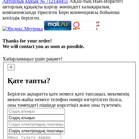
Авторлық құқық № 712144451
АҚШ-тың Нью-Йорктегі
авторлық құқықты қорғау жөніндегі халықаралық
компаниясында тіркелген Берн конвенциясы бойынша
кепілдік берілген.
Thanks for your order!
We will contact you as soon as possible.
Хабарламаңыз үшін рақмет!
×
Қате тапты?
Берілген ақпаратта қате немесе қате тапсаңыз, мекеменің
мекен-жайы немесе телефон нөмірі өзгертілген болса,
оны төмендегі пішінде көрсетіңіз және оны түзетеміз.