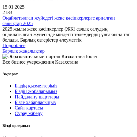
15.01.2025
2183
Оңайлатылған жүйедегі жеке кәсіпкерлерге арналған
салықтар 2025
2025 жылы жеке кәсіпкерлер (ЖК) салық салудың
оңайлатылған жүйесінде міндетті төлемдердің ұлғаюына тап
болады. Барлық өзгерістер әлеуметтік
Подробнее
Барлық жаңалықтар
Все бизнес учереждения Казахстана
Ақпарат
Біздің қызметтеріміз
Біздің жобаларымыз
Пайдалану шарттары
Бізге хабарласыңыз
Сайт картасы
Сұрау жіберу
Бізді қолдаңыз