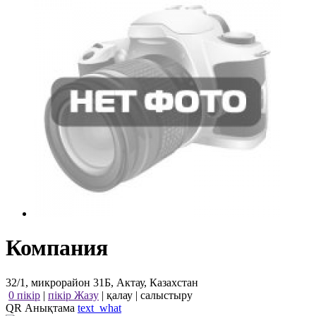
Компания
32/1, микрорайон 31Б, Актау, Казахстан
0 пікір
|
пікір Жазу
|
қалау
|
салыстыру
QR Анықтама
text_what