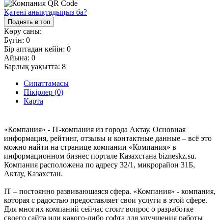
Қатені анықтадыңыз ба?
Поднять в топ
Көру саны:
Бүгін:
0
Бір аптадан кейін:
0
Айына:
0
Барлық уақытта:
8
Сипаттамасы
Пікірлер (0)
Карта
«Компания» - IT-компания из города Актау. Основная
информация, рейтинг, отзывы и контактные данные – всё это
можно найти на странице компании «Компания» в
информационном бизнес портале Казахстана bizneskz.su.
Компания расположена по адресу 32/1, микрорайон 31Б,
Актау, Казахстан.
IT – постоянно развивающаяся сфера. «Компания» - компания,
которая с радостью предоставляет свои услуги в этой сфере.
Для многих компаний сейчас стоит вопрос о разработке
своего сайта или какого-либо софта для улучшения работы