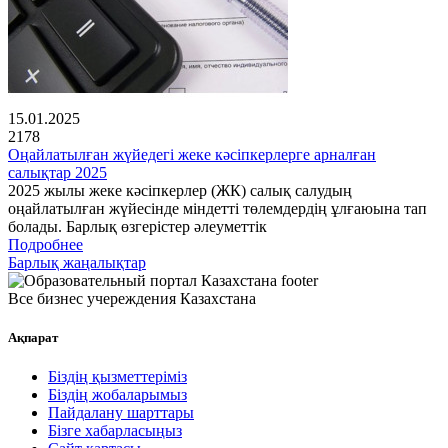
15.01.2025
2178
Оңайлатылған жүйедегі жеке кәсіпкерлерге арналған
салықтар 2025
2025 жылы жеке кәсіпкерлер (ЖК) салық салудың
оңайлатылған жүйесінде міндетті төлемдердің ұлғаюына тап
болады. Барлық өзгерістер әлеуметтік
Подробнее
Барлық жаңалықтар
Все бизнес учереждения Казахстана
Ақпарат
Біздің қызметтеріміз
Біздің жобаларымыз
Пайдалану шарттары
Бізге хабарласыңыз