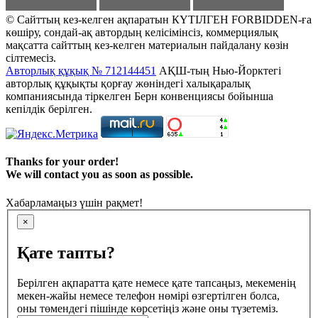
© Сайттың кез-келген ақпаратын КҮТІЛГЕН FORBIDDEN-ға
көшіру, сондай-ақ автордың келісімінсіз, коммерциялық
мақсатта сайттың кез-келген материалын пайдалану көзін
сілтемесіз.
Авторлық құқық № 712144451
АҚШ-тың Нью-Йорктегі
авторлық құқықты қорғау жөніндегі халықаралық
компаниясында тіркелген Берн конвенциясы бойынша
кепілдік берілген.
Thanks for your order!
We will contact you as soon as possible.
Хабарламаңыз үшін рақмет!
×
Қате тапты?
Берілген ақпаратта қате немесе қате тапсаңыз, мекеменің
мекен-жайы немесе телефон нөмірі өзгертілген болса,
оны төмендегі пішінде көрсетіңіз және оны түзетеміз.