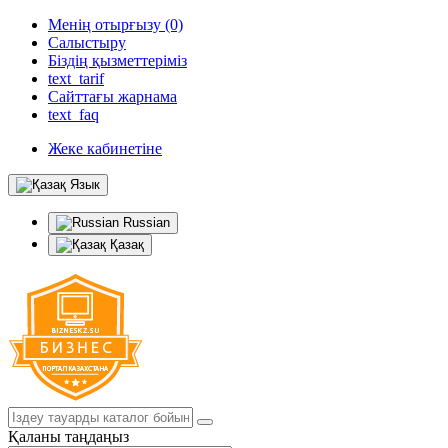
Менің отырғызу (0)
Салыстыру
Біздің қызметтеріміз
text_tarif
Сайттағы жарнама
text_faq
Жеке кабинетіне
Язык
Russian
Қазақ
Қаланы таңдаңыз