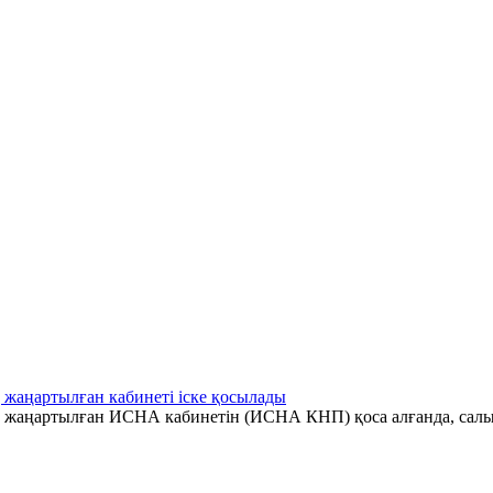
 жаңартылған кабинеті іске қосылады
ің жаңартылған ИСНА кабинетін (ИСНА КНП) қоса алғанда, салы