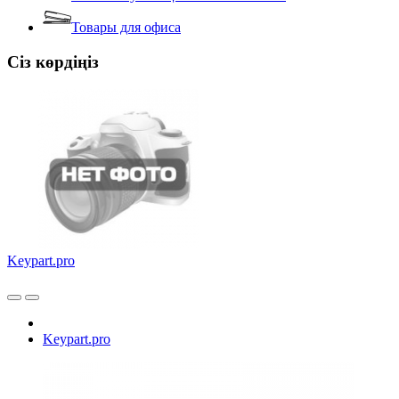
Товары для офиса
Сіз көрдіңіз
Keypart.pro
Keypart.pro