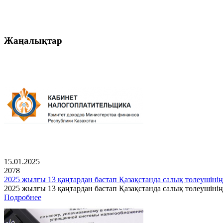
Жаңалықтар
15.01.2025
2078
2025 жылғы 13 қаңтардан бастап Қазақстанда салық төлеушінің
2025 жылғы 13 қаңтардан бастап Қазақстанда салық төлеушін
Подробнее