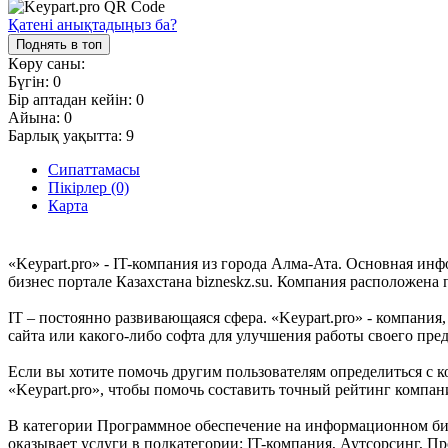
Қатені анықтадыңыз ба?
Поднять в топ
Көру саны:
Бүгін:
0
Бір аптадан кейін:
0
Айына:
0
Барлық уақытта:
9
Сипаттамасы
Пікірлер (0)
Карта
«Keypart.pro» - IT-компания из города Алма-Ата. Основная ин
бизнес портале Казахстана bizneskz.su. Компания расположена 
IT – постоянно развивающаяся сфера. «Keypart.pro» - компания,
сайта или какого-либо софта для улучшения работы своего пре
Если вы хотите помочь другим пользователям определиться с к
«Keypart.pro», чтобы помочь составить точный рейтинг компан
В категории Программное обеспечение на информационном бизне
оказывает услуги в подкатегории: IT-компания, Аутсорсинг, П