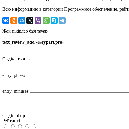
Всю информацию в категории Программное обеспечение, рейтин
Жоқ пікірлер бұл тауар.
text_review_add «Keypart.pro»
Сіздің атыңыз:
entry_pluses
entry_minuses
Сіздің пікір
Рейтингі