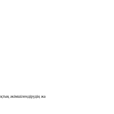
қтық әкімшілендірудің жа