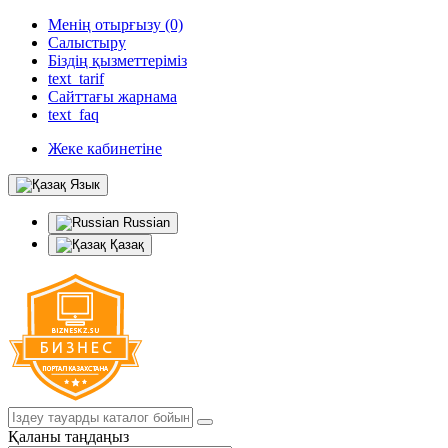
Менің отырғызу (0)
Салыстыру
Біздің қызметтеріміз
text_tarif
Сайттағы жарнама
text_faq
Жеке кабинетіне
Язык
Russian
Қазақ
Қаланы таңдаңыз