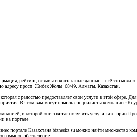
формация, рейтинг, отзывы и контактные данные – всё это можн
по адресу просп. Жибек Жолы, 68/49, Алматы, Казахстан.
 которая с радостью предоставляет свои услуги в этой сфере. Дл
дприятия. В этом вам могут помочь специалисты компании «Keypa
омпанией, в которой они захотят получить услуги категории Про
ии на портале.
с портале Казахстана bizneskz.su можно найти множество компа
рограммное обеспечение.