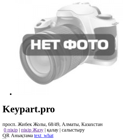
Keypart.pro
просп. Жибек Жолы, 68/49, Алматы, Казахстан
0 пікір
|
пікір Жазу
|
қалау
|
салыстыру
QR Анықтама
text_what