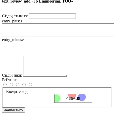
text_review_add «Jb Engineering, ТОО»
Сіздің атыңыз:
entry_pluses
entry_minuses
Сіздің пікір
Рейтингі
Введите код
Жалғастыру