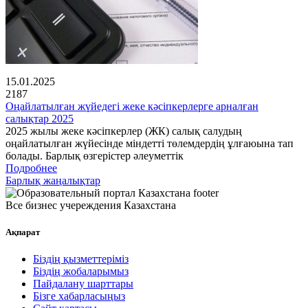
15.01.2025
2187
Оңайлатылған жүйедегі жеке кәсіпкерлерге арналған
салықтар 2025
2025 жылы жеке кәсіпкерлер (ЖК) салық салудың
оңайлатылған жүйесінде міндетті төлемдердің ұлғаюына тап
болады. Барлық өзгерістер әлеуметтік
Подробнее
Барлық жаңалықтар
Все бизнес учереждения Казахстана
Ақпарат
Біздің қызметтеріміз
Біздің жобаларымыз
Пайдалану шарттары
Бізге хабарласыңыз