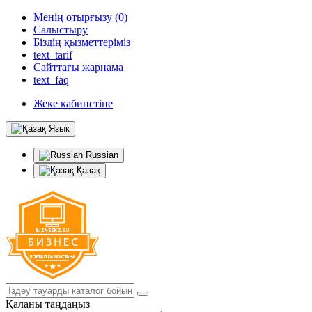
Менің отырғызу (0)
Салыстыру
Біздің қызметтеріміз
text_tarif
Сайттағы жарнама
text_faq
Жеке кабинетіне
Язык
Russian
Қазақ
Қаланы таңдаңыз