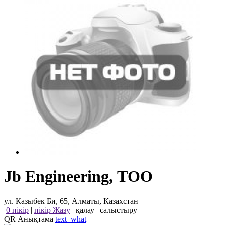
Jb Engineering, ТОО
ул. Казыбек Би, 65, Алматы, Казахстан
0 пікір
|
пікір Жазу
|
қалау
|
салыстыру
QR Анықтама
text_what