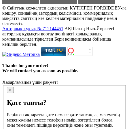
© Сайттың кез-келген ақпаратын КҮТІЛГЕН FORBIDDEN-ға
көшіру, сондай-ақ автордың келісімінсіз, коммерциялық
мақсатта сайттың кез-келген материалын пайдалану көзін
сілтемесіз.
Авторлық құқық № 712144451
АҚШ-тың Нью-Йорктегі
авторлық құқықты қорғау жөніндегі халықаралық
компаниясында тіркелген Берн конвенциясы бойынша
кепілдік берілген.
Thanks for your order!
We will contact you as soon as possible.
Хабарламаңыз үшін рақмет!
×
Қате тапты?
Берілген ақпаратта қате немесе қате тапсаңыз, мекеменің
мекен-жайы немесе телефон нөмірі өзгертілген болса,
оны төмендегі пішінде көрсетіңіз және оны түзетеміз.