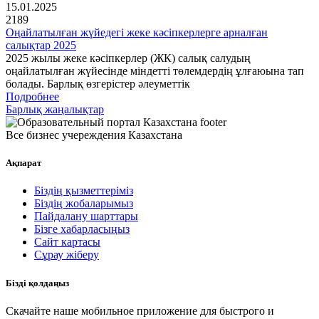
15.01.2025
2189
Оңайлатылған жүйедегі жеке кәсіпкерлерге арналған
салықтар 2025
2025 жылы жеке кәсіпкерлер (ЖК) салық салудың
оңайлатылған жүйесінде міндетті төлемдердің ұлғаюына тап
болады. Барлық өзгерістер әлеуметтік
Подробнее
Барлық жаңалықтар
Все бизнес учереждения Казахстана
Ақпарат
Біздің қызметтеріміз
Біздің жобаларымыз
Пайдалану шарттары
Бізге хабарласыңыз
Сайт картасы
Сұрау жіберу
Бізді қолдаңыз
Скачайте наше мобильное приложение для быстрого и