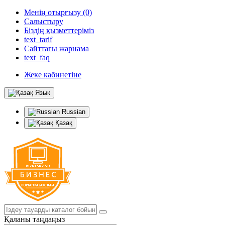
Менің отырғызу (0)
Салыстыру
Біздің қызметтеріміз
text_tarif
Сайттағы жарнама
text_faq
Жеке кабинетіне
Язык
Russian
Қазақ
Қаланы таңдаңыз