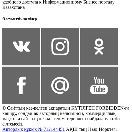
удобного доступа к Информационному Бизнес порталу
Казахстана
Әлеуметтік желілер
© Сайттың кез-келген ақпаратын КҮТІЛГЕН FORBIDDEN-ға
көшіру, сондай-ақ автордың келісімінсіз, коммерциялық
мақсатта сайттың кез-келген материалын пайдалану көзін
сілтемесіз.
Авторлық құқық № 712144451
АҚШ-тың Нью-Йорктегі