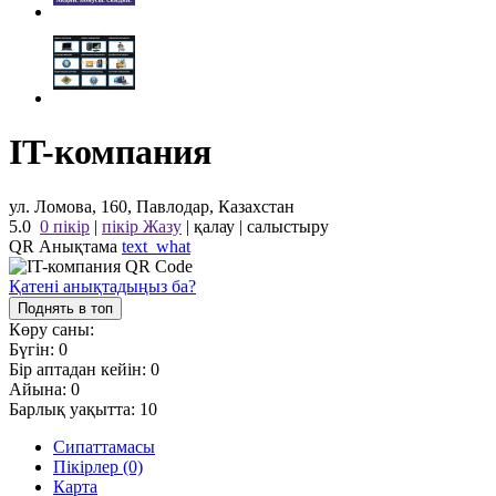
IT-компания
ул. Ломова, 160, Павлодар, Казахстан
5.0
0 пікір
|
пікір Жазу
|
қалау
|
салыстыру
QR Анықтама
text_what
Қатені анықтадыңыз ба?
Поднять в топ
Көру саны:
Бүгін:
0
Бір аптадан кейін:
0
Айына:
0
Барлық уақытта:
10
Сипаттамасы
Пікірлер (0)
Карта