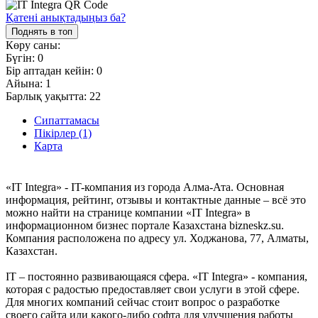
Қатені анықтадыңыз ба?
Поднять в топ
Көру саны:
Бүгін:
0
Бір аптадан кейін:
0
Айына:
1
Барлық уақытта:
22
Сипаттамасы
Пікірлер (1)
Карта
«IT Integra» - IT-компания из города Алма-Ата. Основная
информация, рейтинг, отзывы и контактные данные – всё это
можно найти на странице компании «IT Integra» в
информационном бизнес портале Казахстана bizneskz.su.
Компания расположена по адресу ул. Ходжанова, 77, Алматы,
Казахстан.
IT – постоянно развивающаяся сфера. «IT Integra» - компания,
которая с радостью предоставляет свои услуги в этой сфере.
Для многих компаний сейчас стоит вопрос о разработке
своего сайта или какого-либо софта для улучшения работы