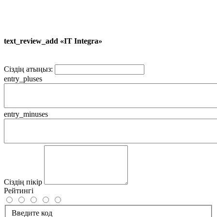
text_review_add «IT Integra»
Сіздің атыңыз:
entry_pluses
entry_minuses
Сіздің пікір
Рейтингі
Введите код