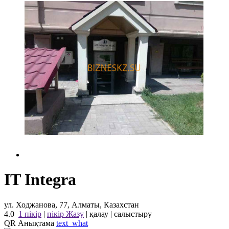
IT Integra
ул. Ходжанова, 77, Алматы, Казахстан
4.0
1 пікір
|
пікір Жазу
|
қалау
|
салыстыру
QR Анықтама
text_what