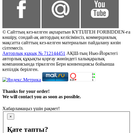
© Сайттың кез-келген ақпаратын КҮТІЛГЕН FORBIDDEN-ға
көшіру, сондай-ақ автордың келісімінсіз, коммерциялық
мақсатта сайттың кез-келген материалын пайдалану көзін
сілтемесіз.
Авторлық құқық № 712144451
АҚШ-тың Нью-Йорктегі
авторлық құқықты қорғау жөніндегі халықаралық
компаниясында тіркелген Берн конвенциясы бойынша
кепілдік берілген.
Thanks for your order!
We will contact you as soon as possible.
Хабарламаңыз үшін рақмет!
×
Қате тапты?