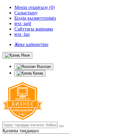
Менің отырғызу (0)
Салыстыру
Біздің қызметтеріміз
text_tarif
Сайттағы жарнама
text_faq
Жеке кабинетіне
Язык
Russian
Қазақ
Қаланы таңдаңыз