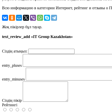
Всю информацию в категории Интернет, рейтинг и отзывы о IT
Жоқ пікірлер бұл тауар.
text_review_add «IT Group Kazakhstan»
Сіздің атыңыз:
entry_pluses
entry_minuses
Сіздің пікір
Рейтингі