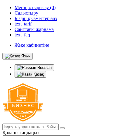
Менің отырғызу (0)
Салыстыру
Біздің қызметтеріміз
text_tarif
Сайттағы жарнама
text_faq
Жеке кабинетіне
Язык
Russian
Қазақ
Қаланы таңдаңыз