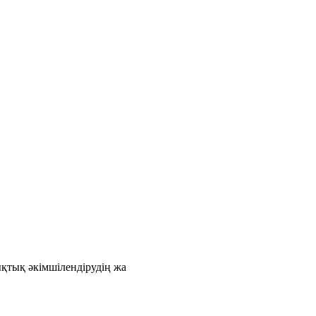
қтық әкімшілендірудің жа