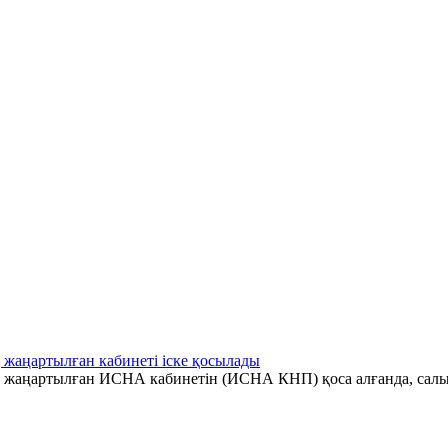
 жаңартылған кабинеті іске қосылады
ің жаңартылған ИСНА кабинетін (ИСНА КНП) қоса алғанда, салы