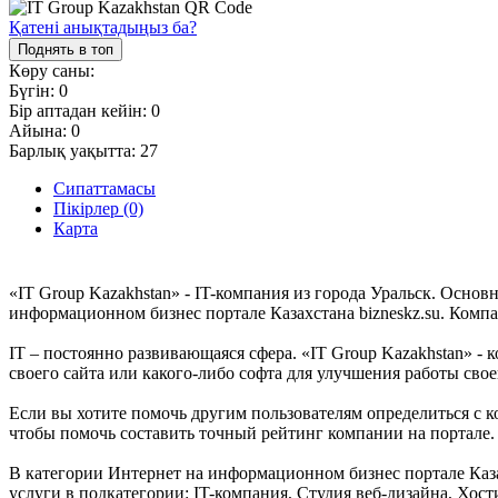
Қатені анықтадыңыз ба?
Поднять в топ
Көру саны:
Бүгін:
0
Бір аптадан кейін:
0
Айына:
0
Барлық уақытта:
27
Сипаттамасы
Пікірлер (0)
Карта
«IT Group Kazakhstan» - IT-компания из города Уральск. Осно
информационном бизнес портале Казахстана bizneskz.su. Компан
IT – постоянно развивающаяся сфера. «IT Group Kazakhstan» - 
своего сайта или какого-либо софта для улучшения работы сво
Если вы хотите помочь другим пользователям определиться с ко
чтобы помочь составить точный рейтинг компании на портале.
В категории Интернет на информационном бизнес портале Казах
услуги в подкатегории: IT-компания, Студия веб-дизайна, Хост