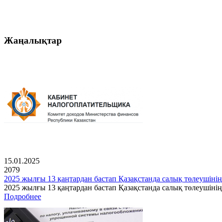
Жаңалықтар
15.01.2025
2079
2025 жылғы 13 қаңтардан бастап Қазақстанда салық төлеушінің
2025 жылғы 13 қаңтардан бастап Қазақстанда салық төлеушін
Подробнее