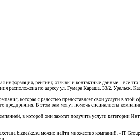
вная информация, рейтинг, отзывы и контактные данные – всё это
ия расположена по адресу ул. Гумара Караша, 33/2, Уральск, Ка
компания, которая с радостью предоставляет свои услуги в этой 
его предприятия. В этом вам могут помочь специалисты компании
мпанией, в которой они захотят получить услуги категории Инте
стана bizneskz.su можно найти множество компаний. «IT Group K
инг.