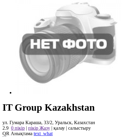
IT Group Kazakhstan
ул. Гумара Караша, 33/2, Уральск, Казахстан
2.9
0 пікір
|
пікір Жазу
|
қалау
|
салыстыру
QR Анықтама
text_what