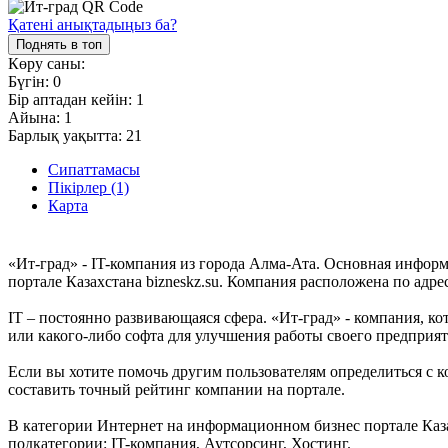
Қатені анықтадыңыз ба?
Поднять в топ
Көру саны:
Бүгін:
0
Бір аптадан кейін:
1
Айына:
1
Барлық уақытта:
21
Сипаттамасы
Пікірлер (1)
Карта
«Ит-град» - IT-компания из города Алма-Ата. Основная инфор
портале Казахстана bizneskz.su. Компания расположена по адре
IT – постоянно развивающаяся сфера. «Ит-град» - компания, ко
или какого-либо софта для улучшения работы своего предприя
Если вы хотите помочь другим пользователям определиться с к
составить точный рейтинг компании на портале.
В категории Интернет на информационном бизнес портале Казах
подкатегории: IT-компания, Аутсорсинг, Хостинг.