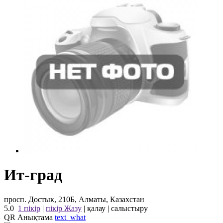
Ит-град
просп. Достык, 210Б, Алматы, Казахстан
5.0
1 пікір
|
пікір Жазу
|
қалау
|
салыстыру
QR Анықтама
text_what