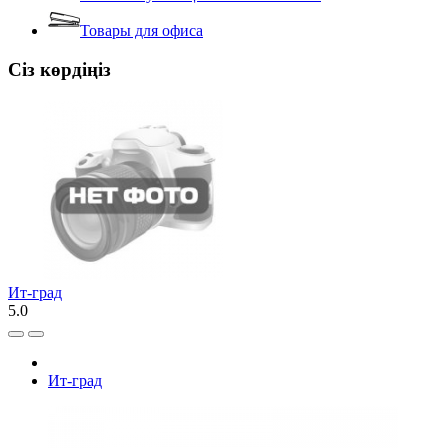
Товары для офиса
Сіз көрдіңіз
Ит-град
5.0
Ит-град