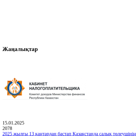
Жаңалықтар
15.01.2025
2078
2025 жылғы 13 қаңтардан бастап Қазақстанда салық төлеушінің