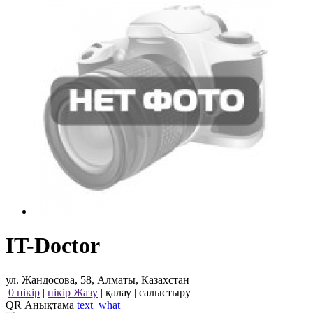
IT-Doctor
ул. Жандосова, 58, Алматы, Казахстан
0 пікір
|
пікір Жазу
|
қалау
|
салыстыру
QR Анықтама
text_what