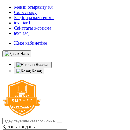
Менің отырғызу (0)
Салыстыру
Біздің қызметтеріміз
text_tarif
Сайттағы жарнама
text_faq
Жеке кабинетіне
Язык
Russian
Қазақ
Қаланы таңдаңыз