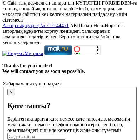
© Сайттың кез-келген ақпаратын КҮТІЛГЕН FORBIDDEN-ға
көшіру, сондай-ақ автордың келісімінсіз, коммерциялық
мақсатта сайттың кез-келген материалын пайдалану көзін
сілтемесіз.
Авторлық құқық № 712144451
АҚШ-тың Нью-Йорктегі
авторлық құқықты қорғау жөніндегі халықаралық
компаниясында тіркелген Берн конвенциясы бойынша
кепілдік берілген.
Thanks for your order!
We will contact you as soon as possible.
Хабарламаңыз үшін рақмет!
×
Қате тапты?
Берілген ақпаратта қате немесе қате тапсаңыз, мекеменің
мекен-жайы немесе телефон нөмірі өзгертілген болса,
оны төмендегі пішінде көрсетіңіз және оны түзетеміз.