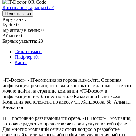
Қатені анықтадыңыз ба?
Поднять в топ
Көру саны:
Бүгін:
0
Бір аптадан кейін:
0
Айына:
0
Барлық уақытта:
23
Сипаттамасы
Пікірлер (0)
Карта
«IT-Doctor» - IT-компания из города Алма-Ата. Основная
информация, рейтинг, отзывы и контактные данные – всё это
можно найти на странице компании «IT-Doctor» в
информационном бизнес портале Казахстана bizneskz.su.
Компания расположена по адресу ул. Жандосова, 58, Алматы,
Казахстан.
IT – постоянно развивающаяся сфера. «IT-Doctor» - компания,
которая с радостью предоставляет свои услуги в этой сфере.
Для многих компаний сейчас стоит вопрос о разработке
своего сайта или какого-либо софта для улучшения работы