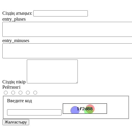
Сіздің атыңыз:
entry_pluses
entry_minuses
Сіздің пікір
Рейтингі
Введите код
Жалғастыру