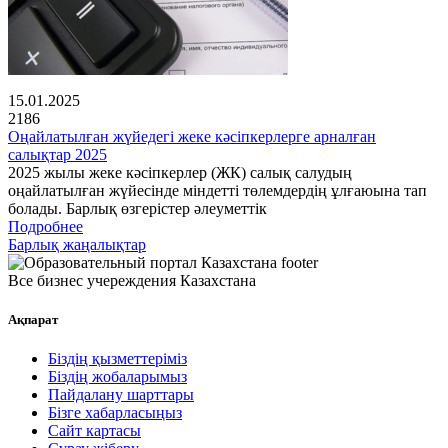
15.01.2025
2186
Оңайлатылған жүйедегі жеке кәсіпкерлерге арналған
салықтар 2025
2025 жылы жеке кәсіпкерлер (ЖК) салық салудың
оңайлатылған жүйесінде міндетті төлемдердің ұлғаюына тап
болады. Барлық өзгерістер әлеуметтік
Подробнее
Барлық жаңалықтар
Все бизнес учереждения Казахстана
Ақпарат
Біздің қызметтеріміз
Біздің жобаларымыз
Пайдалану шарттары
Бізге хабарласыңыз
Сайт картасы