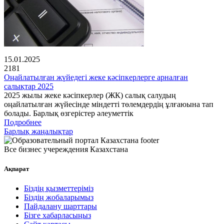
15.01.2025
2181
Оңайлатылған жүйедегі жеке кәсіпкерлерге арналған
салықтар 2025
2025 жылы жеке кәсіпкерлер (ЖК) салық салудың
оңайлатылған жүйесінде міндетті төлемдердің ұлғаюына тап
болады. Барлық өзгерістер әлеуметтік
Подробнее
Барлық жаңалықтар
Все бизнес учереждения Казахстана
Ақпарат
Біздің қызметтеріміз
Біздің жобаларымыз
Пайдалану шарттары
Бізге хабарласыңыз