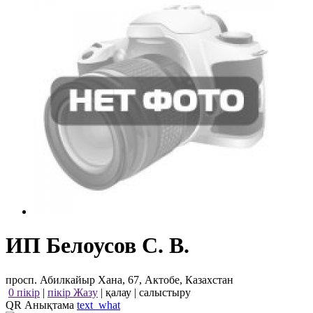
ИП Белоусов С. В.
просп. Абилкайыр Хана, 67, Актобе, Казахстан
0 пікір
|
пікір Жазу
|
қалау
|
салыстыру
QR Анықтама
text_what