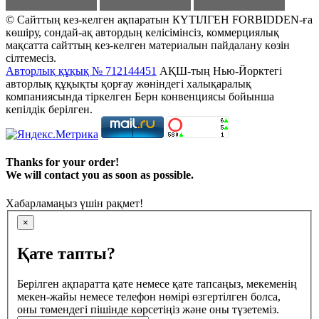
© Сайттың кез-келген ақпаратын КҮТІЛГЕН FORBIDDEN-ға
көшіру, сондай-ақ автордың келісімінсіз, коммерциялық
мақсатта сайттың кез-келген материалын пайдалану көзін
сілтемесіз.
Авторлық құқық № 712144451
АҚШ-тың Нью-Йорктегі
авторлық құқықты қорғау жөніндегі халықаралық
компаниясында тіркелген Берн конвенциясы бойынша
кепілдік берілген.
Thanks for your order!
We will contact you as soon as possible.
Хабарламаңыз үшін рақмет!
×
Қате тапты?
Берілген ақпаратта қате немесе қате тапсаңыз, мекеменің
мекен-жайы немесе телефон нөмірі өзгертілген болса,
оны төмендегі пішінде көрсетіңіз және оны түзетеміз.