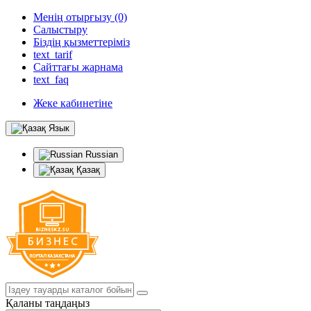
Менің отырғызу (0)
Салыстыру
Біздің қызметтеріміз
text_tarif
Сайттағы жарнама
text_faq
Жеке кабинетіне
Язык
Russian
Қазақ
Қаланы таңдаңыз