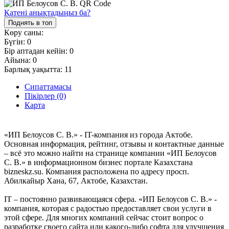
Қатені анықтадыңыз ба?
Поднять в топ
Көру саны:
Бүгін:
0
Бір аптадан кейін:
0
Айына:
0
Барлық уақытта:
11
Сипаттамасы
Пікірлер (0)
Карта
«ИП Белоусов С. В.» - IT-компания из города Актобе.
Основная информация, рейтинг, отзывы и контактные данные
– всё это можно найти на странице компании «ИП Белоусов
С. В.» в информационном бизнес портале Казахстана
bizneskz.su. Компания расположена по адресу просп.
Абилкайыр Хана, 67, Актобе, Казахстан.
IT – постоянно развивающаяся сфера. «ИП Белоусов С. В.» -
компания, которая с радостью предоставляет свои услуги в
этой сфере. Для многих компаний сейчас стоит вопрос о
разработке своего сайта или какого-либо софта для улучшения