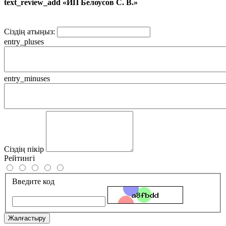
text_review_add «ИП Белоусов С. В.»
Сіздің атыңыз:
entry_pluses
entry_minuses
Сіздің пікір
Рейтингі
Введите код
Жалғастыру