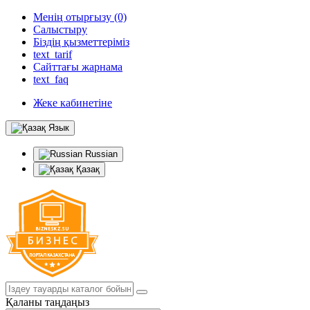
Менің отырғызу (0)
Салыстыру
Біздің қызметтеріміз
text_tarif
Сайттағы жарнама
text_faq
Жеке кабинетіне
Язык
Russian
Қазақ
Қаланы таңдаңыз