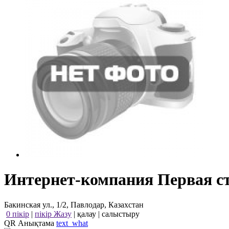
Интернет-компания Первая с
Бакинская ул., 1/2, Павлодар, Казахстан
0 пікір
|
пікір Жазу
|
қалау
|
салыстыру
QR Анықтама
text_what