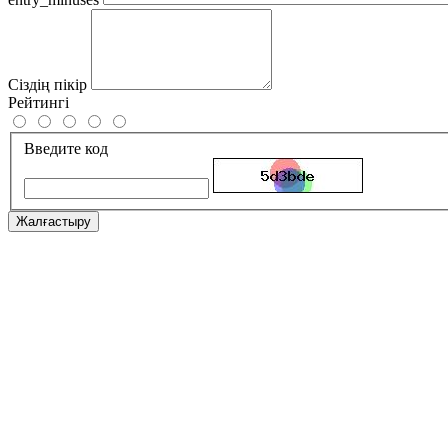
Сіздің пікір
Рейтингі
Введите код
Жалғастыру