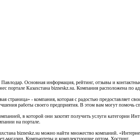
а Павлодар. Основная информация, рейтинг, отзывы и контактны
 портале Казахстана bizneskz.su. Компания расположена по адре
ая страница» - компания, которая с радостью предоставляет сво
улучшения работы своего предприятия. В этом вам могут помочь
омпанией, в которой они захотят получить услуги категории Инт
мпании на портале.
хстана bizneskz.su можно найти множество компаний. «Интернет
рнет-магазин, Компьютеры и комплектующие оптом, Хостинг.