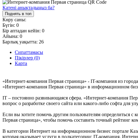
Қатені анықтадыңыз ба?
Поднять в топ
Көру саны:
Бүгін:
0
Бір аптадан кейін:
0
Айына:
0
Барлық уақытта:
26
Сипаттамасы
Пікірлер (0)
Карта
«Интернет-компания Первая страница» - IT-компания из город
«Интернет-компания Первая страница» в информационном бизнес
IT – постоянно развивающаяся сфера. «Интернет-компания Перв
вопрос о разработке своего сайта или какого-либо софта для 
Если вы хотите помочь другим пользователям определиться с к
Первая страница», чтобы помочь составить точный рейтинг ко
В категории Интернет на информационном бизнес портале Каза
которая оказывает услуги в подкатегории: IT-компания, Инте