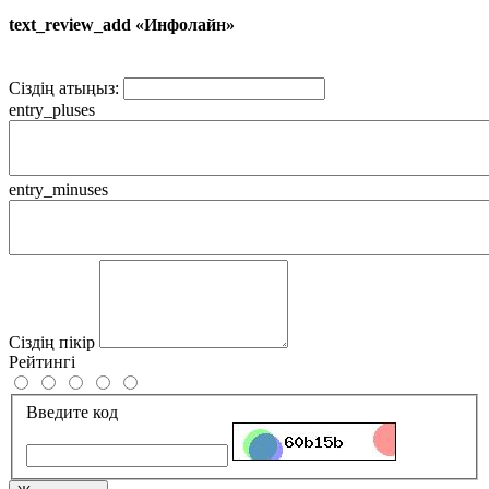
text_review_add «Инфолайн»
Сіздің атыңыз:
entry_pluses
entry_minuses
Сіздің пікір
Рейтингі
Введите код