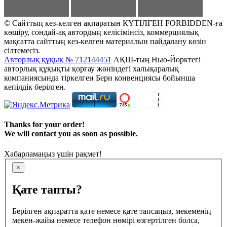
© Сайттың кез-келген ақпаратын КҮТІЛГЕН FORBIDDEN-ға
көшіру, сондай-ақ автордың келісімінсіз, коммерциялық
мақсатта сайттың кез-келген материалын пайдалану көзін
сілтемесіз.
Авторлық құқық № 712144451
АҚШ-тың Нью-Йорктегі
авторлық құқықты қорғау жөніндегі халықаралық
компаниясында тіркелген Берн конвенциясы бойынша
кепілдік берілген.
Thanks for your order!
We will contact you as soon as possible.
Хабарламаңыз үшін рақмет!
×
Қате тапты?
Берілген ақпаратта қате немесе қате тапсаңыз, мекеменің
мекен-жайы немесе телефон нөмірі өзгертілген болса,