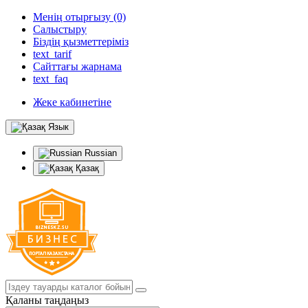
Менің отырғызу (0)
Салыстыру
Біздің қызметтеріміз
text_tarif
Сайттағы жарнама
text_faq
Жеке кабинетіне
Язык
Russian
Қазақ
Қаланы таңдаңыз