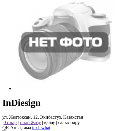
InDiesign
ул. Желтоксан, 12, Экибастуз, Казахстан
0 пікір
|
пікір Жазу
|
қалау
|
салыстыру
QR Анықтама
text_what