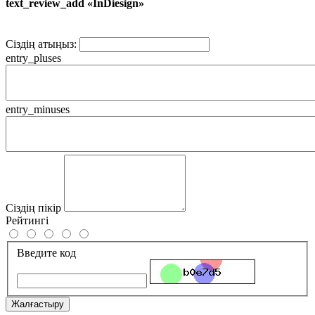
text_review_add «InDiesign»
Сіздің атыңыз:
entry_pluses
entry_minuses
Сіздің пікір
Рейтингі
Введите код
Жалғастыру