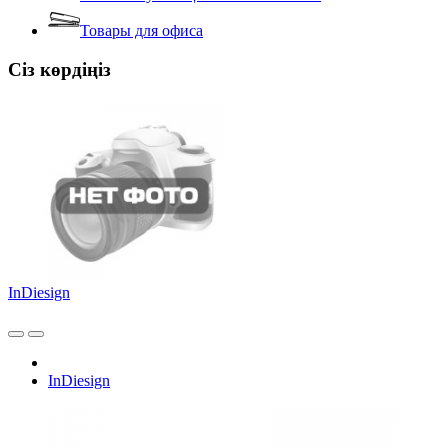
Товары для офиса
Сіз көрдіңіз
InDiesign
InDiesign