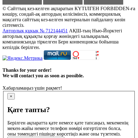
© Сайттың кез-келген ақпаратын КҮТІЛГЕН FORBIDDEN-ға
көшіру, сондай-ақ автордың келісімінсіз, коммерциялық
мақсатта сайттың кез-келген материалын пайдалану көзін
сілтемесіз.
Авторлық құқық № 712144451
АҚШ-тың Нью-Йорктегі
авторлық құқықты қорғау жөніндегі халықаралық
компаниясында тіркелген Берн конвенциясы бойынша
кепілдік берілген.
Thanks for your order!
We will contact you as soon as possible.
Хабарламаңыз үшін рақмет!
×
Қате тапты?
Берілген ақпаратта қате немесе қате тапсаңыз, мекеменің
мекен-жайы немесе телефон нөмірі өзгертілген болса,
оны төмендегі пішінде көрсетіңіз және оны түзетеміз.