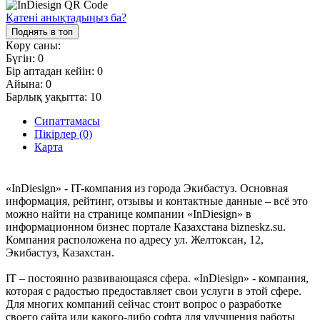
Қатені анықтадыңыз ба?
Поднять в топ
Көру саны:
Бүгін:
0
Бір аптадан кейін:
0
Айына:
0
Барлық уақытта:
10
Сипаттамасы
Пікірлер (0)
Карта
«InDiesign» - IT-компания из города Экибастуз. Основная
информация, рейтинг, отзывы и контактные данные – всё это
можно найти на странице компании «InDiesign» в
информационном бизнес портале Казахстана bizneskz.su.
Компания расположена по адресу ул. Желтоксан, 12,
Экибастуз, Казахстан.
IT – постоянно развивающаяся сфера. «InDiesign» - компания,
которая с радостью предоставляет свои услуги в этой сфере.
Для многих компаний сейчас стоит вопрос о разработке
своего сайта или какого-либо софта для улучшения работы