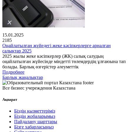
15.01.2025
2185
Оңайлатылған жүйедегі жеке кәсіпкерлерге арналған
салықтар 2025
2025 жылы жеке кәсіпкерлер (ЖК) салық салудың
оңайлатылған жүйесінде міндетті төлемдердің ұлғаюына тап
болады. Барлық өзгерістер әлеуметтік
Подробнее
Барлық жаңалықтар
Все бизнес учереждения Казахстана
Ақпарат
Біздің қызметтеріміз
Біздің жобаларымыз
Пайдалану шарттары
Бізге хабарласыңыз