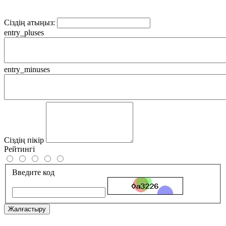
Сіздің атыңыз:
entry_pluses
entry_minuses
Сіздің пікір
Рейтингі
Введите код
Жалғастыру