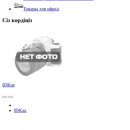
Товары для офиса
Сіз көрдіңіз
IDKaz
IDKaz