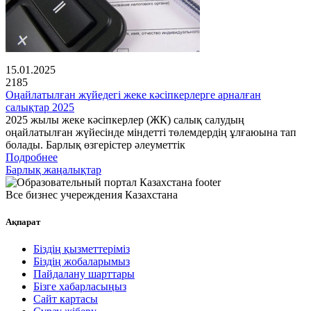
15.01.2025
2185
Оңайлатылған жүйедегі жеке кәсіпкерлерге арналған
салықтар 2025
2025 жылы жеке кәсіпкерлер (ЖК) салық салудың
оңайлатылған жүйесінде міндетті төлемдердің ұлғаюына тап
болады. Барлық өзгерістер әлеуметтік
Подробнее
Барлық жаңалықтар
Все бизнес учереждения Казахстана
Ақпарат
Біздің қызметтеріміз
Біздің жобаларымыз
Пайдалану шарттары
Бізге хабарласыңыз
Сайт картасы