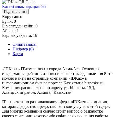
Қатені анықтадыңыз ба?
Поднять в топ
Көру саны:
Бүгін:
0
Бір аптадан кейін:
0
Айына:
1
Барлық уақытта:
16
Сипаттамасы
Пікірлер (0)
Карта
«IDKaz» - IT-компания из города Алма-Ата. Основная
информация, рейтинг, отзывы и контактные данные – всё это
можно найти на странице компании «IDKaz» в
информационном бизнес портале Казахстана bizneskz.su.
Компания расположена по адресу ул. Ырысты, 15Д,
Алатауский район, Алматы, Казахстан.
IT – постоянно развивающаяся сфера. «IDKaz» - компания,
которая с радостью предоставляет свои услуги в этой сфере.
Для многих компаний сейчас стоит вопрос о разработке
своего сайта или какого-либо софта для улучшения работы