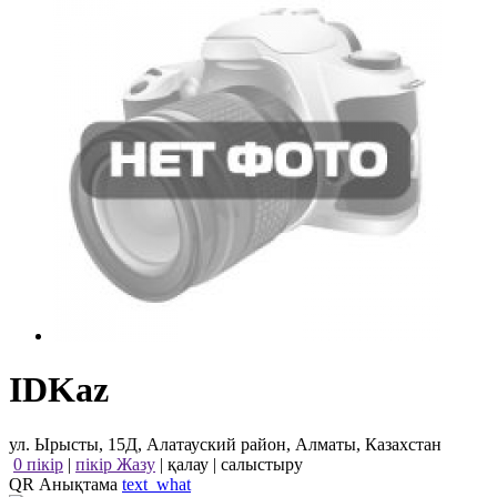
IDKaz
ул. Ырысты, 15Д, Алатауский район, Алматы, Казахстан
0 пікір
|
пікір Жазу
|
қалау
|
салыстыру
QR Анықтама
text_what