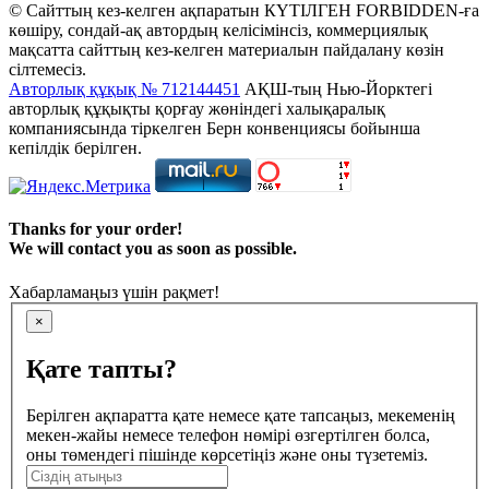
© Сайттың кез-келген ақпаратын КҮТІЛГЕН FORBIDDEN-ға
көшіру, сондай-ақ автордың келісімінсіз, коммерциялық
мақсатта сайттың кез-келген материалын пайдалану көзін
сілтемесіз.
Авторлық құқық № 712144451
АҚШ-тың Нью-Йорктегі
авторлық құқықты қорғау жөніндегі халықаралық
компаниясында тіркелген Берн конвенциясы бойынша
кепілдік берілген.
Thanks for your order!
We will contact you as soon as possible.
Хабарламаңыз үшін рақмет!
×
Қате тапты?
Берілген ақпаратта қате немесе қате тапсаңыз, мекеменің
мекен-жайы немесе телефон нөмірі өзгертілген болса,
оны төмендегі пішінде көрсетіңіз және оны түзетеміз.