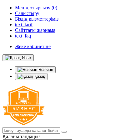
Менің отырғызу (0)
Салыстыру
Біздің қызметтеріміз
text_tarif
Сайттағы жарнама
text_faq
Жеке кабинетіне
Язык
Russian
Қазақ
Қаланы таңдаңыз