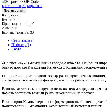
Қатені анықтадыңыз ба?
Поднять в топ
Көру саны:
Бүгін:
0
Бір аптадан кейін:
0
Айына:
0
Барлық уақытта:
33
Сипаттамасы
Пікірлер (1)
Карта
«Helpnet. kz» - IT-компания из города Алма-Ата. Основная ин
бизнес портале Казахстана bizneskz.su. Компания расположена 
IT – постоянно развивающаяся сфера. «Helpnet. kz» - компания,
сайта или какого-либо софта для улучшения работы своего пре
Если вы хотите помочь другим пользователям определиться с ко
помочь составить точный рейтинг компании на портале.
В категории Компьютеры на информационном бизнес портале Каз
подкатегории: IT-компания, Компьютерный ремонт и услуги.