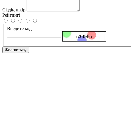
Сіздің пікір
Рейтингі
Введите код
Жалғастыру