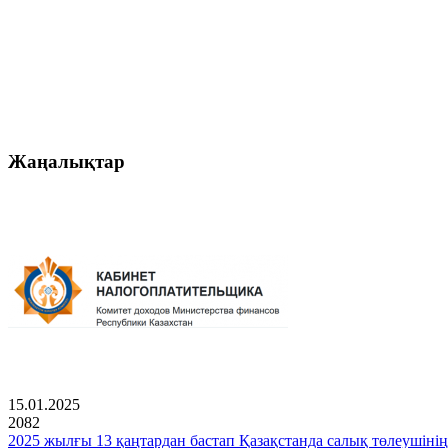
Жаңалықтар
15.01.2025
2082
2025 жылғы 13 қаңтардан бастап Қазақстанда салық төлеушінің