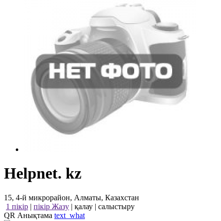
Helpnet. kz
15, 4-й микрорайон, Алматы, Казахстан
1 пікір
|
пікір Жазу
|
қалау
|
салыстыру
QR Анықтама
text_what