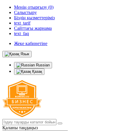
Менің отырғызу (0)
Салыстыру
Біздің қызметтеріміз
text_tarif
Сайттағы жарнама
text_faq
Жеке кабинетіне
Язык
Russian
Қазақ
Қаланы таңдаңыз