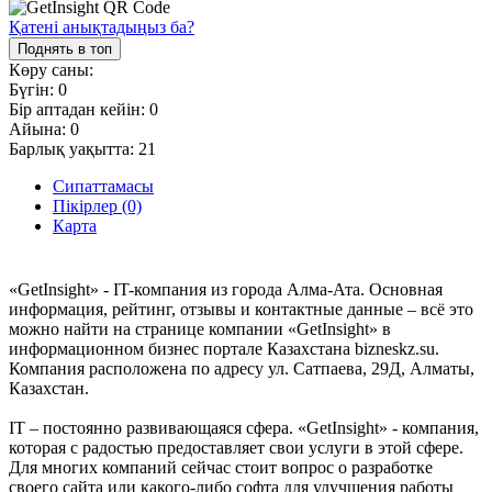
Қатені анықтадыңыз ба?
Поднять в топ
Көру саны:
Бүгін:
0
Бір аптадан кейін:
0
Айына:
0
Барлық уақытта:
21
Сипаттамасы
Пікірлер (0)
Карта
«GetInsight» - IT-компания из города Алма-Ата. Основная
информация, рейтинг, отзывы и контактные данные – всё это
можно найти на странице компании «GetInsight» в
информационном бизнес портале Казахстана bizneskz.su.
Компания расположена по адресу ул. Сатпаева, 29Д, Алматы,
Казахстан.
IT – постоянно развивающаяся сфера. «GetInsight» - компания,
которая с радостью предоставляет свои услуги в этой сфере.
Для многих компаний сейчас стоит вопрос о разработке
своего сайта или какого-либо софта для улучшения работы