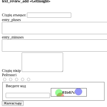
text_review_add «GetInsight»
Сіздің атыңыз:
entry_pluses
entry_minuses
Сіздің пікір
Рейтингі
Введите код
Жалғастыру