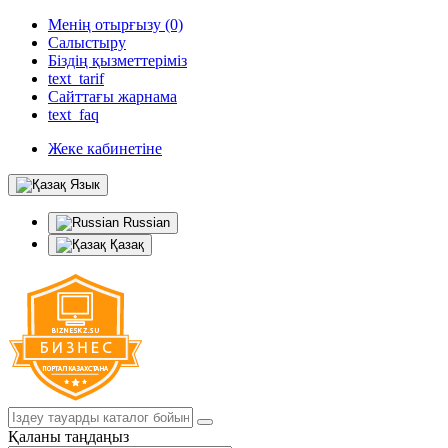
Менің отырғызу (0)
Салыстыру
Біздің қызметтеріміз
text_tarif
Сайттағы жарнама
text_faq
Жеке кабинетіне
Язык
Russian
Қазақ
Қаланы таңдаңыз