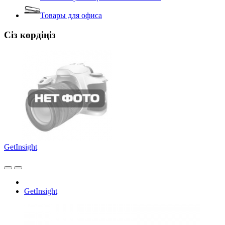
Товары для офиса
Сіз көрдіңіз
GetInsight
GetInsight