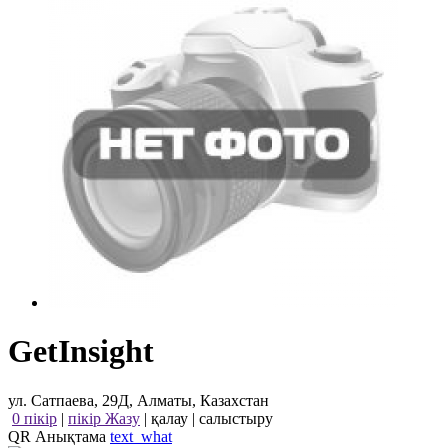
GetInsight
ул. Сатпаева, 29Д, Алматы, Казахстан
0 пікір
|
пікір Жазу
|
қалау
|
салыстыру
QR Анықтама
text_what