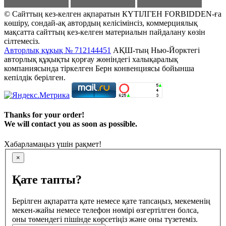
© Сайттың кез-келген ақпаратын КҮТІЛГЕН FORBIDDEN-ға
көшіру, сондай-ақ автордың келісімінсіз, коммерциялық
мақсатта сайттың кез-келген материалын пайдалану көзін
сілтемесіз.
Авторлық құқық № 712144451
АҚШ-тың Нью-Йорктегі
авторлық құқықты қорғау жөніндегі халықаралық
компаниясында тіркелген Берн конвенциясы бойынша
кепілдік берілген.
Thanks for your order!
We will contact you as soon as possible.
Хабарламаңыз үшін рақмет!
×
Қате тапты?
Берілген ақпаратта қате немесе қате тапсаңыз, мекеменің
мекен-жайы немесе телефон нөмірі өзгертілген болса,
оны төмендегі пішінде көрсетіңіз және оны түзетеміз.