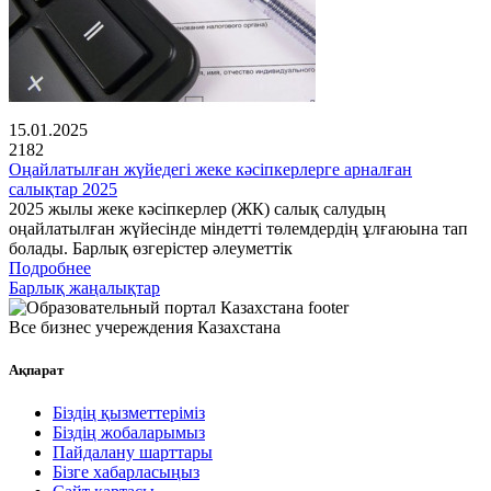
15.01.2025
2182
Оңайлатылған жүйедегі жеке кәсіпкерлерге арналған
салықтар 2025
2025 жылы жеке кәсіпкерлер (ЖК) салық салудың
оңайлатылған жүйесінде міндетті төлемдердің ұлғаюына тап
болады. Барлық өзгерістер әлеуметтік
Подробнее
Барлық жаңалықтар
Все бизнес учереждения Казахстана
Ақпарат
Біздің қызметтеріміз
Біздің жобаларымыз
Пайдалану шарттары
Бізге хабарласыңыз