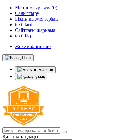
Менің отырғызу (0)
Салыстыру
Біздің қызметтеріміз
text_tarif
Сайттағы жарнама
text_faq
Жеке кабинетіне
Язык
Russian
Қазақ
Қаланы таңдаңыз