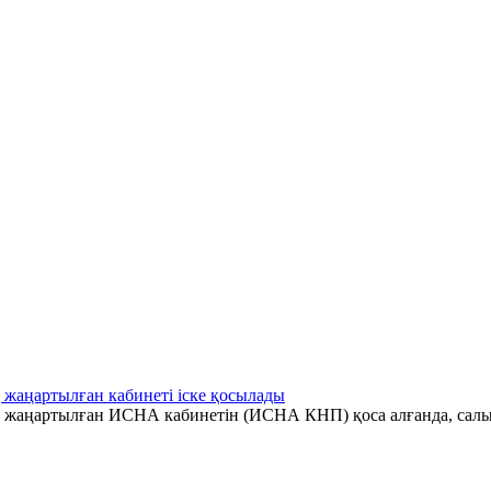
 жаңартылған кабинеті іске қосылады
ің жаңартылған ИСНА кабинетін (ИСНА КНП) қоса алғанда, салы