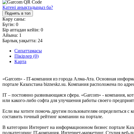
Қатені анықтадыңыз ба?
Поднять в топ
Көру саны:
Бүгін:
0
Бір аптадан кейін:
0
Айына:
1
Барлық уақытта:
24
Сипаттамасы
Пікірлер (0)
Карта
«Garcom» - IT-компания из города Алма-Ата. Основная информ
портале Казахстана bizneskz.su. Компания расположена по адре
IT – постоянно развивающаяся сфера. «Garcom» - компания, кот
или какого-либо софта для улучшения работы своего предприя
Если вы хотите помочь другим пользователям определиться с к
составить точный рейтинг компании на портале.
В категории Интернет на информационном бизнес портале Казах
подкатегории: IT-компания, Интернет-маркетинг, Студия веб-д