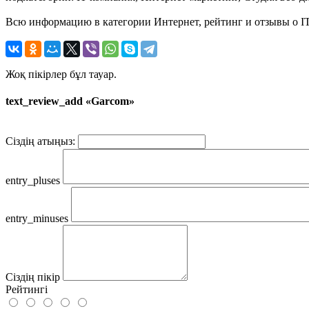
Всю информацию в категории Интернет, рейтинг и отзывы о IT
Жоқ пікірлер бұл тауар.
text_review_add «Garcom»
Сіздің атыңыз:
entry_pluses
entry_minuses
Сіздің пікір
Рейтингі