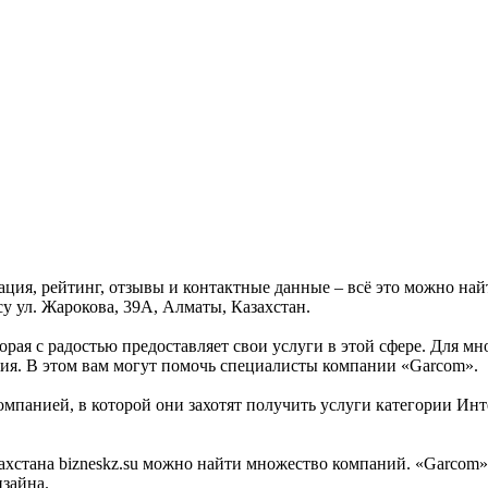
ация, рейтинг, отзывы и контактные данные – всё это можно н
су ул. Жарокова, 39А, Алматы, Казахстан.
орая с радостью предоставляет свои услуги в этой сфере. Для мн
тия. В этом вам могут помочь специалисты компании «Garcom».
омпанией, в которой они захотят получить услуги категории Инт
стана bizneskz.su можно найти множество компаний. «Garcom» -
изайна.