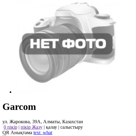
Garcom
ул. Жарокова, 39А, Алматы, Казахстан
0 пікір
|
пікір Жазу
|
қалау
|
салыстыру
QR Анықтама
text_what