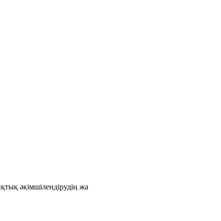
қтық әкімшілендірудің жа