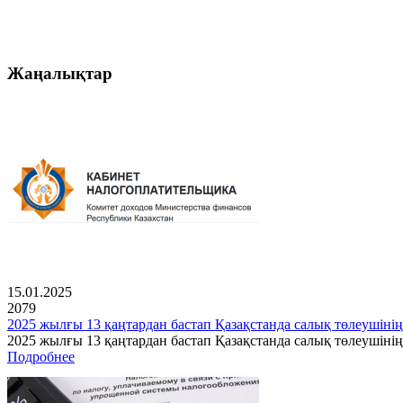
Жаңалықтар
15.01.2025
2079
2025 жылғы 13 қаңтардан бастап Қазақстанда салық төлеушінің
2025 жылғы 13 қаңтардан бастап Қазақстанда салық төлеушін
Подробнее