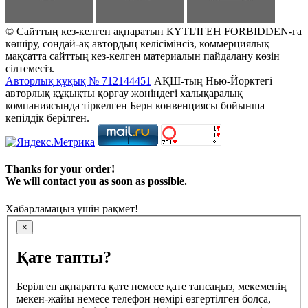
© Сайттың кез-келген ақпаратын КҮТІЛГЕН FORBIDDEN-ға
көшіру, сондай-ақ автордың келісімінсіз, коммерциялық
мақсатта сайттың кез-келген материалын пайдалану көзін
сілтемесіз.
Авторлық құқық № 712144451
АҚШ-тың Нью-Йорктегі
авторлық құқықты қорғау жөніндегі халықаралық
компаниясында тіркелген Берн конвенциясы бойынша
кепілдік берілген.
Thanks for your order!
We will contact you as soon as possible.
Хабарламаңыз үшін рақмет!
×
Қате тапты?
Берілген ақпаратта қате немесе қате тапсаңыз, мекеменің
мекен-жайы немесе телефон нөмірі өзгертілген болса,