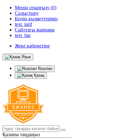
Менің отырғызу (0)
Салыстыру
Біздің қызметтеріміз
text_tarif
Сайттағы жарнама
text_faq
Жеке кабинетіне
Язык
Russian
Қазақ
Қаланы таңдаңыз