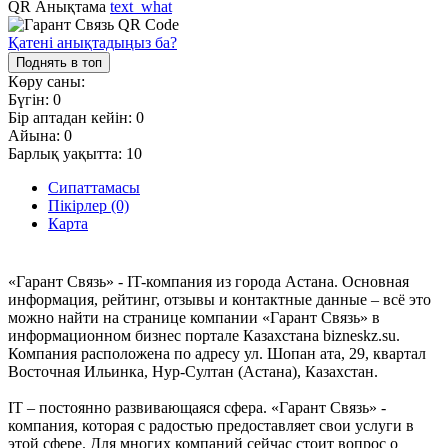
QR Анықтама
text_what
Қатені анықтадыңыз ба?
Поднять в топ
Көру саны:
Бүгін:
0
Бір аптадан кейін:
0
Айына:
0
Барлық уақытта:
10
Сипаттамасы
Пікірлер (0)
Карта
«Гарант Связь» - IT-компания из города Астана. Основная
информация, рейтинг, отзывы и контактные данные – всё это
можно найти на странице компании «Гарант Связь» в
информационном бизнес портале Казахстана bizneskz.su.
Компания расположена по адресу ул. Шопан ата, 29, квартал
Восточная Ильинка, Нур-Султан (Астана), Казахстан.
IT – постоянно развивающаяся сфера. «Гарант Связь» -
компания, которая с радостью предоставляет свои услуги в
этой сфере. Для многих компаний сейчас стоит вопрос о