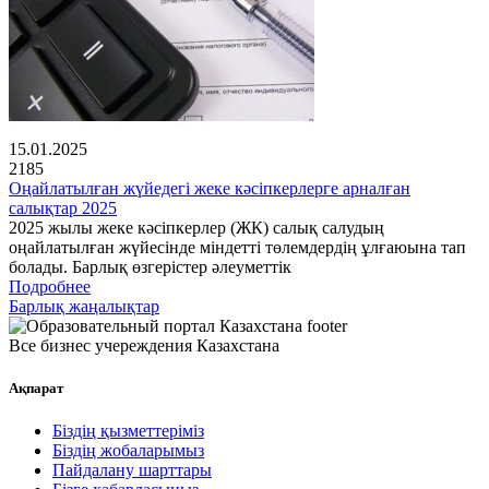
15.01.2025
2185
Оңайлатылған жүйедегі жеке кәсіпкерлерге арналған
салықтар 2025
2025 жылы жеке кәсіпкерлер (ЖК) салық салудың
оңайлатылған жүйесінде міндетті төлемдердің ұлғаюына тап
болады. Барлық өзгерістер әлеуметтік
Подробнее
Барлық жаңалықтар
Все бизнес учереждения Казахстана
Ақпарат
Біздің қызметтеріміз
Біздің жобаларымыз
Пайдалану шарттары