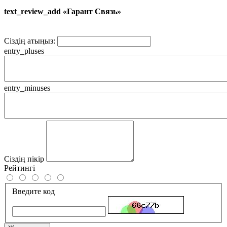
text_review_add «Гарант Связь»
Сіздің атыңыз:
entry_pluses
entry_minuses
Сіздің пікір
Рейтингі
Введите код