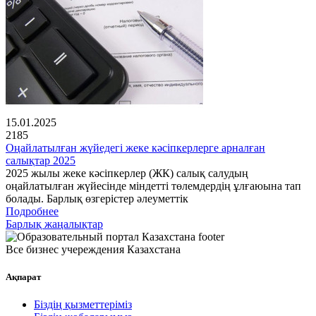
15.01.2025
2185
Оңайлатылған жүйедегі жеке кәсіпкерлерге арналған
салықтар 2025
2025 жылы жеке кәсіпкерлер (ЖК) салық салудың
оңайлатылған жүйесінде міндетті төлемдердің ұлғаюына тап
болады. Барлық өзгерістер әлеуметтік
Подробнее
Барлық жаңалықтар
Все бизнес учереждения Казахстана
Ақпарат
Біздің қызметтеріміз