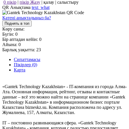
0 пікір
|
пікір Жазу
|
қалау
|
салыстыру
QR Анықтама
text_what
Қатені анықтадыңыз ба?
Поднять в топ
Көру саны:
Бүгін:
0
Бір аптадан кейін:
0
Айына:
0
Барлық уақытта:
23
Сипаттамасы
Пікірлер (0)
Карта
«Gantek Technology Kazakhstan» - IT-компания из города Алма-
Ата. Основная информация, рейтинг, отзывы и контактные
данные – всё это можно найти на странице компании «Gantek
Technology Kazakhstan» в информационном бизнес портале
Казахстана bizneskz.su. Компания расположена по адресу ул.
Жумалиева, 157, Алматы, Казахстан.
IT – постоянно развивающаяся сфера. «Gantek Technology
Kazakhstan» - компания, которая с радостью предоставляет