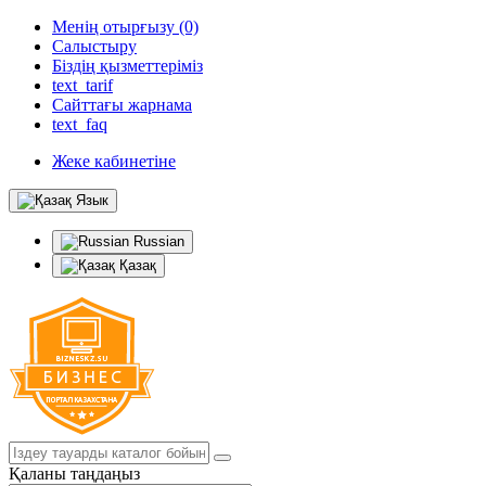
Менің отырғызу (0)
Салыстыру
Біздің қызметтеріміз
text_tarif
Сайттағы жарнама
text_faq
Жеке кабинетіне
Язык
Russian
Қазақ
Қаланы таңдаңыз