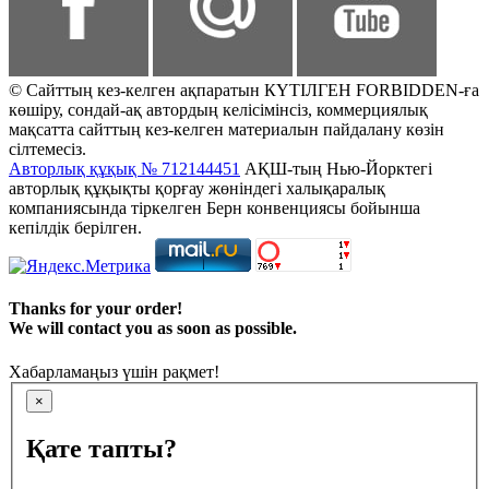
© Сайттың кез-келген ақпаратын КҮТІЛГЕН FORBIDDEN-ға
көшіру, сондай-ақ автордың келісімінсіз, коммерциялық
мақсатта сайттың кез-келген материалын пайдалану көзін
сілтемесіз.
Авторлық құқық № 712144451
АҚШ-тың Нью-Йорктегі
авторлық құқықты қорғау жөніндегі халықаралық
компаниясында тіркелген Берн конвенциясы бойынша
кепілдік берілген.
Thanks for your order!
We will contact you as soon as possible.
Хабарламаңыз үшін рақмет!
×
Қате тапты?