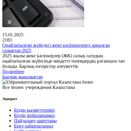
15.01.2025
2183
Оңайлатылған жүйедегі жеке кәсіпкерлерге арналған
салықтар 2025
2025 жылы жеке кәсіпкерлер (ЖК) салық салудың
оңайлатылған жүйесінде міндетті төлемдердің ұлғаюына тап
болады. Барлық өзгерістер әлеуметтік
Подробнее
Барлық жаңалықтар
Все бизнес учереждения Казахстана
Ақпарат
Біздің қызметтеріміз
Біздің жобаларымыз
Пайдалану шарттары
Бізге хабарласыңыз