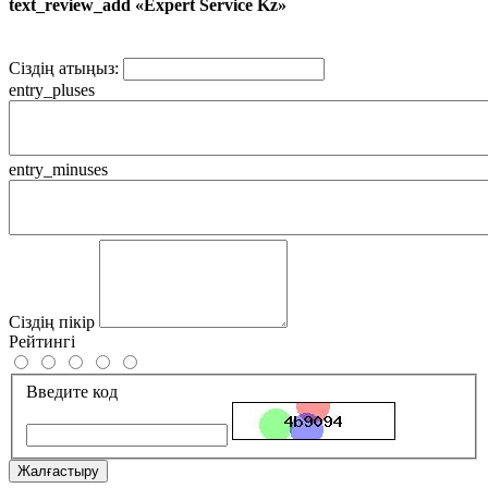
text_review_add «Expert Service Kz»
Сіздің атыңыз:
entry_pluses
entry_minuses
Сіздің пікір
Рейтингі
Введите код
Жалғастыру