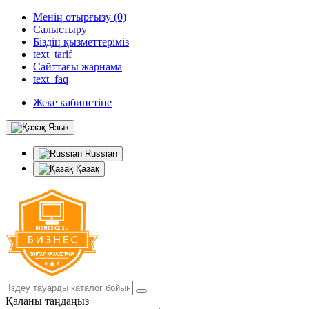
Менің отырғызу (0)
Салыстыру
Біздің қызметтеріміз
text_tarif
Сайттағы жарнама
text_faq
Жеке кабинетіне
Язык
Russian
Қазақ
Қаланы таңдаңыз