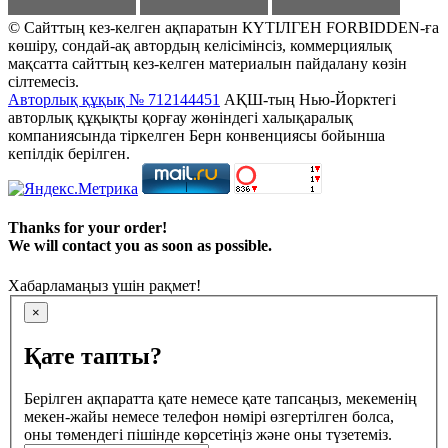
© Сайттың кез-келген ақпаратын КҮТІЛГЕН FORBIDDEN-ға
көшіру, сондай-ақ автордың келісімінсіз, коммерциялық
мақсатта сайттың кез-келген материалын пайдалану көзін
сілтемесіз.
Авторлық құқық № 712144451
АҚШ-тың Нью-Йорктегі
авторлық құқықты қорғау жөніндегі халықаралық
компаниясында тіркелген Берн конвенциясы бойынша
кепілдік берілген.
Thanks for your order!
We will contact you as soon as possible.
Хабарламаңыз үшін рақмет!
×
Қате тапты?
Берілген ақпаратта қате немесе қате тапсаңыз, мекеменің
мекен-жайы немесе телефон нөмірі өзгертілген болса,
оны төмендегі пішінде көрсетіңіз және оны түзетеміз.