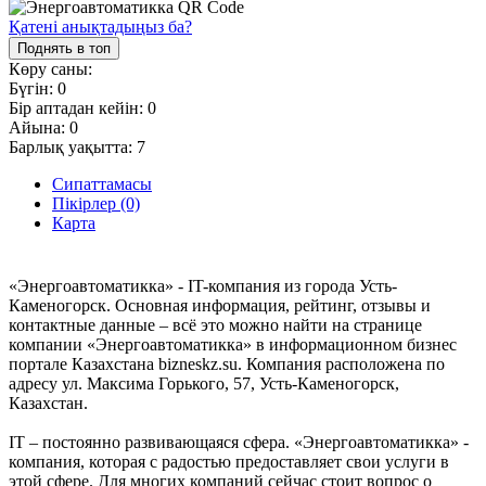
Қатені анықтадыңыз ба?
Поднять в топ
Көру саны:
Бүгін:
0
Бір аптадан кейін:
0
Айына:
0
Барлық уақытта:
7
Сипаттамасы
Пікірлер (0)
Карта
«Энергоавтоматикка» - IT-компания из города Усть-
Каменогорск. Основная информация, рейтинг, отзывы и
контактные данные – всё это можно найти на странице
компании «Энергоавтоматикка» в информационном бизнес
портале Казахстана bizneskz.su. Компания расположена по
адресу ул. Максима Горького, 57, Усть-Каменогорск,
Казахстан.
IT – постоянно развивающаяся сфера. «Энергоавтоматикка» -
компания, которая с радостью предоставляет свои услуги в
этой сфере. Для многих компаний сейчас стоит вопрос о