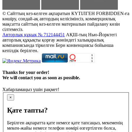
© Сайттың кез-келген ақпаратын КҮТІЛГЕН FORBIDDEN-ға
көшіру, сондай-ақ автордың келісімінсіз, коммерциялық
мақсатта сайттың кез-келген материалын пайдалану көзін
сілтемесіз.
Авторлық құқық № 712144451
АҚШ-тың Нью-Йорктегі
авторлық құқықты қорғау жөніндегі халықаралық
компаниясында тіркелген Берн конвенциясы бойынша
кепілдік берілген.
Thanks for your order!
We will contact you as soon as possible.
Хабарламаңыз үшін рақмет!
×
Қате тапты?
Берілген ақпаратта қате немесе қате тапсаңыз, мекеменің
мекен-жайы немесе телефон нөмірі өзгертілген болса,