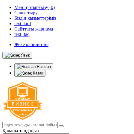
Менің отырғызу (0)
Салыстыру
Біздің қызметтеріміз
text_tarif
Сайттағы жарнама
text_faq
Жеке кабинетіне
Язык
Russian
Қазақ
Қаланы таңдаңыз