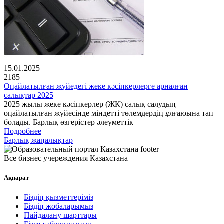
15.01.2025
2185
Оңайлатылған жүйедегі жеке кәсіпкерлерге арналған
салықтар 2025
2025 жылы жеке кәсіпкерлер (ЖК) салық салудың
оңайлатылған жүйесінде міндетті төлемдердің ұлғаюына тап
болады. Барлық өзгерістер әлеуметтік
Подробнее
Барлық жаңалықтар
Все бизнес учереждения Казахстана
Ақпарат
Біздің қызметтеріміз
Біздің жобаларымыз
Пайдалану шарттары