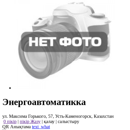
Энергоавтоматикка
ул. Максима Горького, 57, Усть-Каменогорск, Казахстан
0 пікір
|
пікір Жазу
|
қалау
|
салыстыру
QR Анықтама
text_what