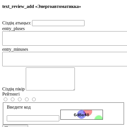
text_review_add «Энергоавтоматикка»
Сіздің атыңыз:
entry_pluses
entry_minuses
Сіздің пікір
Рейтингі
Введите код