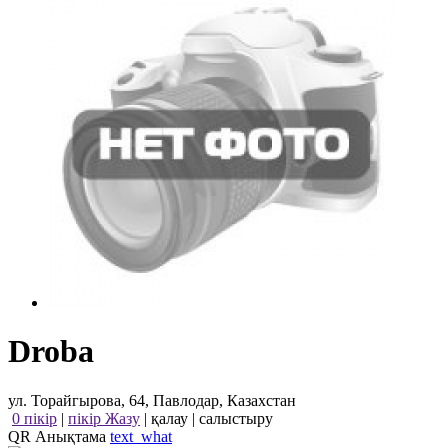
Droba
ул. Торайгырова, 64, Павлодар, Казахстан
0 пікір
|
пікір Жазу
|
қалау
|
салыстыру
QR Анықтама
text_what