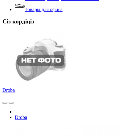
Товары для офиса
Сіз көрдіңіз
Droba
Droba