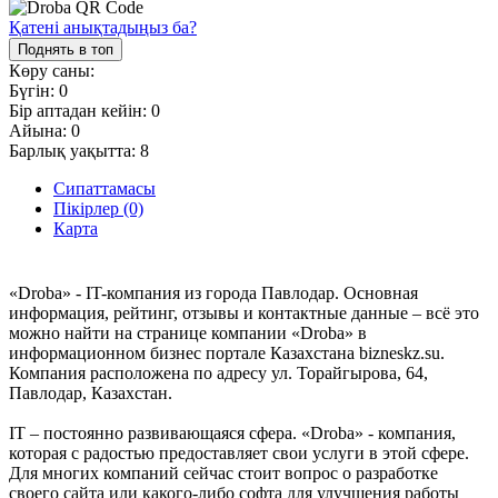
Қатені анықтадыңыз ба?
Поднять в топ
Көру саны:
Бүгін:
0
Бір аптадан кейін:
0
Айына:
0
Барлық уақытта:
8
Сипаттамасы
Пікірлер (0)
Карта
«Droba» - IT-компания из города Павлодар. Основная
информация, рейтинг, отзывы и контактные данные – всё это
можно найти на странице компании «Droba» в
информационном бизнес портале Казахстана bizneskz.su.
Компания расположена по адресу ул. Торайгырова, 64,
Павлодар, Казахстан.
IT – постоянно развивающаяся сфера. «Droba» - компания,
которая с радостью предоставляет свои услуги в этой сфере.
Для многих компаний сейчас стоит вопрос о разработке
своего сайта или какого-либо софта для улучшения работы