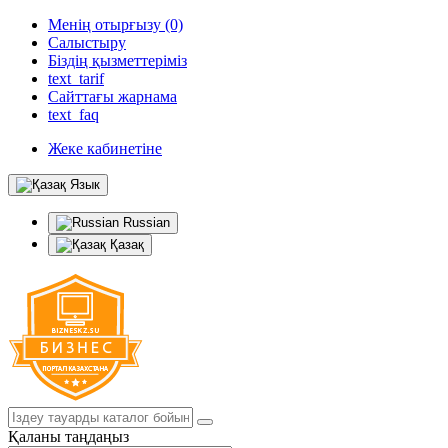
Менің отырғызу (0)
Салыстыру
Біздің қызметтеріміз
text_tarif
Сайттағы жарнама
text_faq
Жеке кабинетіне
Язык
Russian
Қазақ
Қаланы таңдаңыз