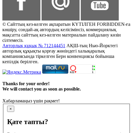
© Сайттың кез-келген ақпаратын КҮТІЛГЕН FORBIDDEN-ға
көшіру, сондай-ақ автордың келісімінсіз, коммерциялық
мақсатта сайттың кез-келген материалын пайдалану көзін
сілтемесіз.
Авторлық құқық № 712144451
АҚШ-тың Нью-Йорктегі
авторлық құқықты қорғау жөніндегі халықаралық
компаниясында тіркелген Берн конвенциясы бойынша
кепілдік берілген.
Thanks for your order!
We will contact you as soon as possible.
Хабарламаңыз үшін рақмет!
×
Қате тапты?