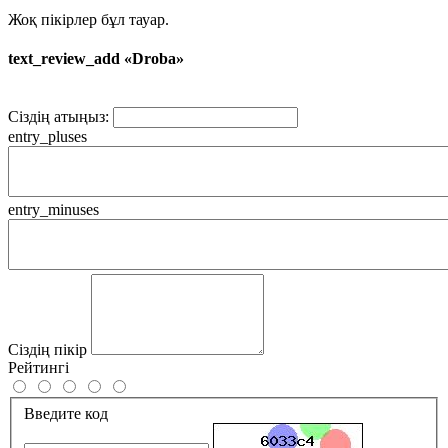
Жоқ пікірлер бұл тауар.
text_review_add «Droba»
Сіздің атыңыз:
entry_pluses
entry_minuses
Сіздің пікір
Рейтингі
Введите код