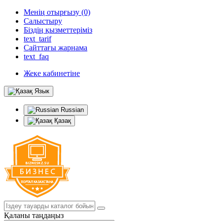
Менің отырғызу (0)
Салыстыру
Біздің қызметтеріміз
text_tarif
Сайттағы жарнама
text_faq
Жеке кабинетіне
Язык
Russian
Қазақ
Қаланы таңдаңыз