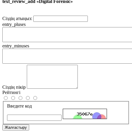
text_review_add «Digital Forensic»
Сіздің атыңыз:
entry_pluses
entry_minuses
Сіздің пікір
Рейтингі
Введите код
Жалғастыру