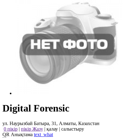
Digital Forensic
ул. Наурызбай Батыра, 31, Алматы, Казахстан
0 пікір
|
пікір Жазу
|
қалау
|
салыстыру
QR Анықтама
text_what