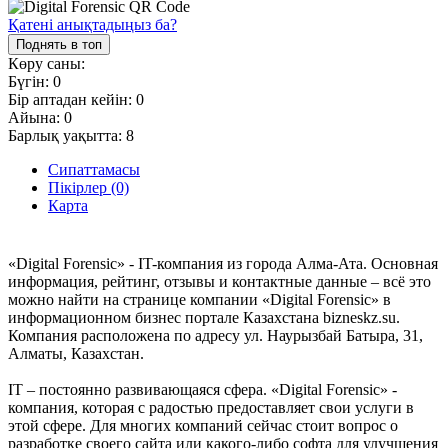
Қатені анықтадыңыз ба?
Поднять в топ
Көру саны:
Бүгін:
0
Бір аптадан кейін:
0
Айына:
0
Барлық уақытта:
8
Сипаттамасы
Пікірлер (0)
Карта
«Digital Forensic» - IT-компания из города Алма-Ата. Основная
информация, рейтинг, отзывы и контактные данные – всё это
можно найти на странице компании «Digital Forensic» в
информационном бизнес портале Казахстана bizneskz.su.
Компания расположена по адресу ул. Наурызбай Батыра, 31,
Алматы, Казахстан.
IT – постоянно развивающаяся сфера. «Digital Forensic» -
компания, которая с радостью предоставляет свои услуги в
этой сфере. Для многих компаний сейчас стоит вопрос о
разработке своего сайта или какого-либо софта для улучшения