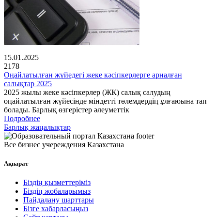
15.01.2025
2178
Оңайлатылған жүйедегі жеке кәсіпкерлерге арналған
салықтар 2025
2025 жылы жеке кәсіпкерлер (ЖК) салық салудың
оңайлатылған жүйесінде міндетті төлемдердің ұлғаюына тап
болады. Барлық өзгерістер әлеуметтік
Подробнее
Барлық жаңалықтар
Все бизнес учереждения Казахстана
Ақпарат
Біздің қызметтеріміз
Біздің жобаларымыз
Пайдалану шарттары
Бізге хабарласыңыз