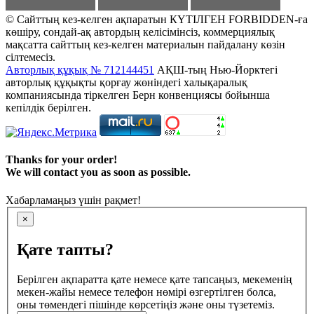
© Сайттың кез-келген ақпаратын КҮТІЛГЕН FORBIDDEN-ға
көшіру, сондай-ақ автордың келісімінсіз, коммерциялық
мақсатта сайттың кез-келген материалын пайдалану көзін
сілтемесіз.
Авторлық құқық № 712144451
АҚШ-тың Нью-Йорктегі
авторлық құқықты қорғау жөніндегі халықаралық
компаниясында тіркелген Берн конвенциясы бойынша
кепілдік берілген.
Thanks for your order!
We will contact you as soon as possible.
Хабарламаңыз үшін рақмет!
×
Қате тапты?
Берілген ақпаратта қате немесе қате тапсаңыз, мекеменің
мекен-жайы немесе телефон нөмірі өзгертілген болса,
оны төмендегі пішінде көрсетіңіз және оны түзетеміз.