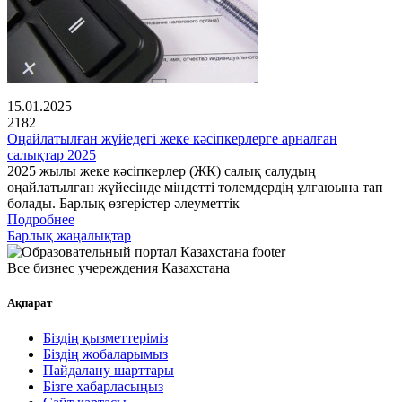
15.01.2025
2182
Оңайлатылған жүйедегі жеке кәсіпкерлерге арналған
салықтар 2025
2025 жылы жеке кәсіпкерлер (ЖК) салық салудың
оңайлатылған жүйесінде міндетті төлемдердің ұлғаюына тап
болады. Барлық өзгерістер әлеуметтік
Подробнее
Барлық жаңалықтар
Все бизнес учереждения Казахстана
Ақпарат
Біздің қызметтеріміз
Біздің жобаларымыз
Пайдалану шарттары
Бізге хабарласыңыз