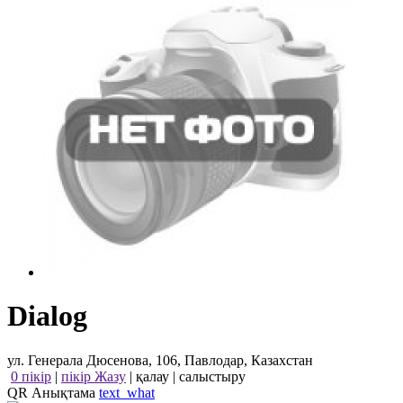
Dialog
ул. Генерала Дюсенова, 106, Павлодар, Казахстан
0 пікір
|
пікір Жазу
|
қалау
|
салыстыру
QR Анықтама
text_what