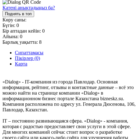
Қатені анықтадыңыз ба?
Поднять в топ
Көру саны:
Бүгін:
0
Бір аптадан кейін:
0
Айына:
0
Барлық уақытта:
8
Сипаттамасы
Пікірлер (0)
Карта
«Dialog» - IT-компания из города Павлодар. Основная
информация, рейтинг, отзывы и контактные данные – всё это
можно найти на странице компании «Dialog» в
информационном бизнес портале Казахстана bizneskz.su.
Компания расположена по адресу ул. Генерала Дюсенова, 106,
Павлодар, Казахстан.
IT – постоянно развивающаяся сфера. «Dialog» - компания,
которая с радостью предоставляет свои услуги в этой сфере.
Для многих компаний сейчас стоит вопрос о разработке
своего сайта или какого-либо софта для улучшения работы