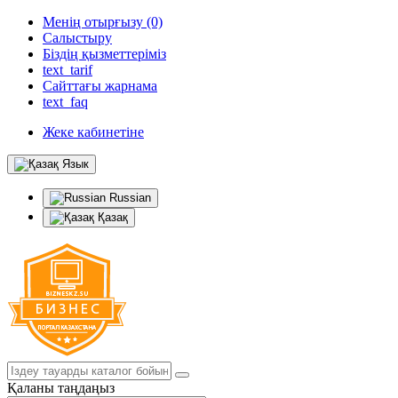
Менің отырғызу (0)
Салыстыру
Біздің қызметтеріміз
text_tarif
Сайттағы жарнама
text_faq
Жеке кабинетіне
Язык
Russian
Қазақ
Қаланы таңдаңыз