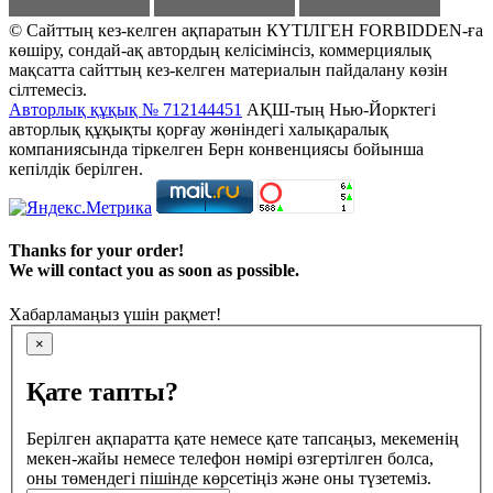
© Сайттың кез-келген ақпаратын КҮТІЛГЕН FORBIDDEN-ға
көшіру, сондай-ақ автордың келісімінсіз, коммерциялық
мақсатта сайттың кез-келген материалын пайдалану көзін
сілтемесіз.
Авторлық құқық № 712144451
АҚШ-тың Нью-Йорктегі
авторлық құқықты қорғау жөніндегі халықаралық
компаниясында тіркелген Берн конвенциясы бойынша
кепілдік берілген.
Thanks for your order!
We will contact you as soon as possible.
Хабарламаңыз үшін рақмет!
×
Қате тапты?
Берілген ақпаратта қате немесе қате тапсаңыз, мекеменің
мекен-жайы немесе телефон нөмірі өзгертілген болса,
оны төмендегі пішінде көрсетіңіз және оны түзетеміз.