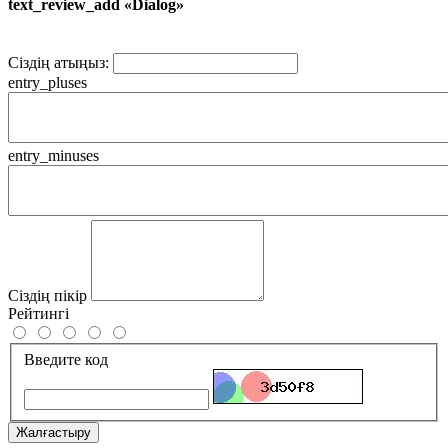
text_review_add «Dialog»
Сіздің атыңыз:
entry_pluses
entry_minuses
Сіздің пікір
Рейтингі
Введите код
Жалғастыру