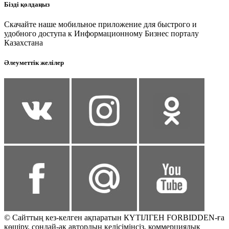
Бізді қолдаңыз
Скачайте наше мобильное приложение для быстрого и
удобного доступа к Информационному Бизнес порталу
Казахстана
Әлеуметтік желілер
© Сайттың кез-келген ақпаратын КҮТІЛГЕН FORBIDDEN-ға
көшіру, сондай-ақ автордың келісімінсіз, коммерциялық