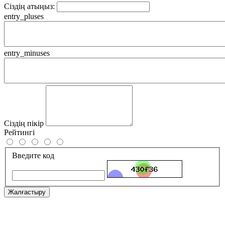
Сіздің атыңыз:
entry_pluses
entry_minuses
Сіздің пікір
Рейтингі
Введите код
Жалғастыру