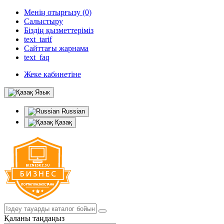
Менің отырғызу (0)
Салыстыру
Біздің қызметтеріміз
text_tarif
Сайттағы жарнама
text_faq
Жеке кабинетіне
Язык
Russian
Қазақ
Қаланы таңдаңыз