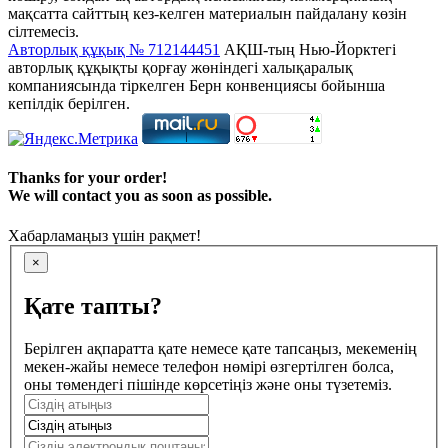
мақсатта сайттың кез-келген материалын пайдалану көзін
сілтемесіз.
Авторлық құқық № 712144451
АҚШ-тың Нью-Йорктегі
авторлық құқықты қорғау жөніндегі халықаралық
компаниясында тіркелген Берн конвенциясы бойынша
кепілдік берілген.
Thanks for your order!
We will contact you as soon as possible.
Хабарламаңыз үшін рақмет!
×
Қате тапты?
Берілген ақпаратта қате немесе қате тапсаңыз, мекеменің
мекен-жайы немесе телефон нөмірі өзгертілген болса,
оны төмендегі пішінде көрсетіңіз және оны түзетеміз.