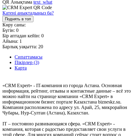
QR Анықтама
text_what
Қатені анықтадыңыз ба?
Поднять в топ
Көру саны:
Бүгін:
0
Бір аптадан кейін:
0
Айына:
1
Барлық уақытта:
20
Сипаттамасы
Пікірлер (3)
Карта
«CRM Expert» - IT-компания из города Астана. Основная
информация, рейтинг, отзывы и контактные данные – всё это
можно найти на странице компании «CRM Expert» в
информационном бизнес портале Казахстана bizneskz.su.
Компания расположена по адресу ул. Арай, 25, микрорайон
Чубары, Нур-Султан (Астана), Казахстан.
IT – постоянно развивающаяся сфера. «CRM Expert» -
компания, которая с радостью предоставляет свои услуги в
этой сфере. Для многих компаний сейчас стоит вопрос о