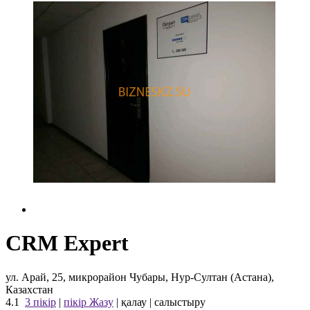
CRM Expert
ул. Арай, 25, микрорайон Чубары, Нур-Султан (Астана),
Казахстан
4.1
3 пікір
|
пікір Жазу
|
қалау
|
салыстыру