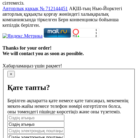
сілтемесіз.
Авторлық құқық № 712144451
АҚШ-тың Нью-Йорктегі
авторлық құқықты қорғау жөніндегі халықаралық
компаниясында тіркелген Берн конвенциясы бойынша
кепілдік берілген.
Thanks for your order!
We will contact you as soon as possible.
Хабарламаңыз үшін рақмет!
×
Қате тапты?
Берілген ақпаратта қате немесе қате тапсаңыз, мекеменің
мекен-жайы немесе телефон нөмірі өзгертілген болса,
оны төмендегі пішінде көрсетіңіз және оны түзетеміз.