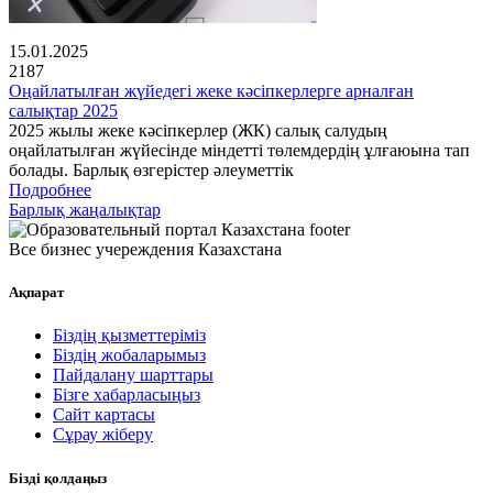
15.01.2025
2187
Оңайлатылған жүйедегі жеке кәсіпкерлерге арналған
салықтар 2025
2025 жылы жеке кәсіпкерлер (ЖК) салық салудың
оңайлатылған жүйесінде міндетті төлемдердің ұлғаюына тап
болады. Барлық өзгерістер әлеуметтік
Подробнее
Барлық жаңалықтар
Все бизнес учереждения Казахстана
Ақпарат
Біздің қызметтеріміз
Біздің жобаларымыз
Пайдалану шарттары
Бізге хабарласыңыз
Сайт картасы
Сұрау жіберу
Бізді қолдаңыз