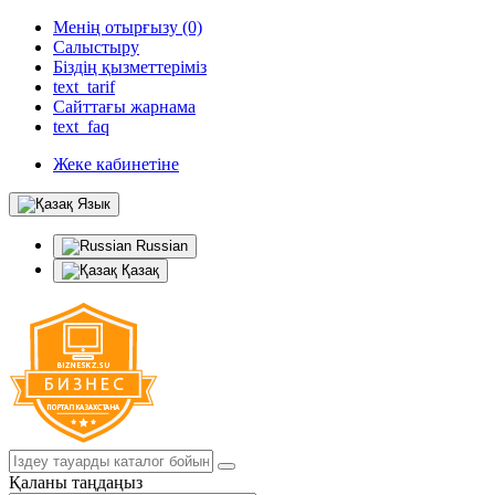
Менің отырғызу (0)
Салыстыру
Біздің қызметтеріміз
text_tarif
Сайттағы жарнама
text_faq
Жеке кабинетіне
Язык
Russian
Қазақ
Қаланы таңдаңыз