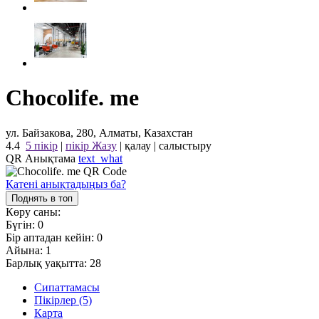
Chocolife. me
ул. Байзакова, 280, Алматы, Казахстан
4.4
5 пікір
|
пікір Жазу
|
қалау
|
салыстыру
QR Анықтама
text_what
Қатені анықтадыңыз ба?
Поднять в топ
Көру саны:
Бүгін:
0
Бір аптадан кейін:
0
Айына:
1
Барлық уақытта:
28
Сипаттамасы
Пікірлер (5)
Карта