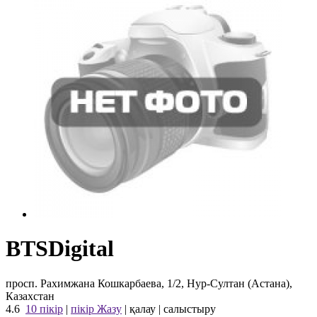
BTSDigital
просп. Рахимжана Кошкарбаева, 1/2, Нур-Султан (Астана),
Казахстан
4.6
10 пікір
|
пікір Жазу
|
қалау
|
салыстыру