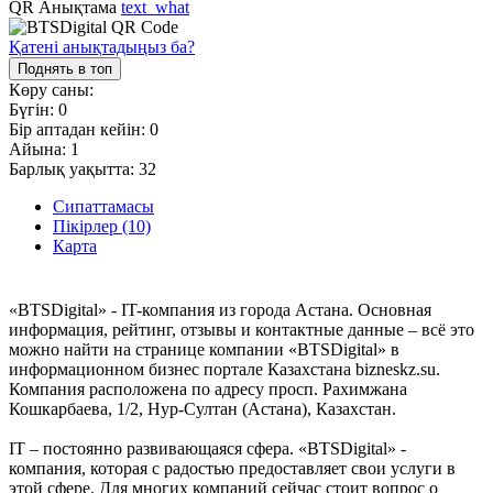
QR Анықтама
text_what
Қатені анықтадыңыз ба?
Поднять в топ
Көру саны:
Бүгін:
0
Бір аптадан кейін:
0
Айына:
1
Барлық уақытта:
32
Сипаттамасы
Пікірлер (10)
Карта
«BTSDigital» - IT-компания из города Астана. Основная
информация, рейтинг, отзывы и контактные данные – всё это
можно найти на странице компании «BTSDigital» в
информационном бизнес портале Казахстана bizneskz.su.
Компания расположена по адресу просп. Рахимжана
Кошкарбаева, 1/2, Нур-Султан (Астана), Казахстан.
IT – постоянно развивающаяся сфера. «BTSDigital» -
компания, которая с радостью предоставляет свои услуги в
этой сфере. Для многих компаний сейчас стоит вопрос о