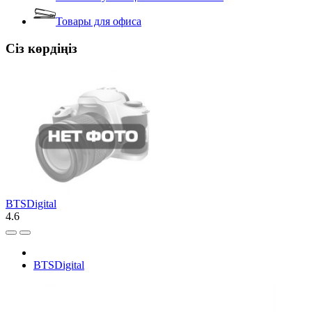
Товары для офиса
Сіз көрдіңіз
BTSDigital
4.6
BTSDigital