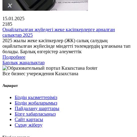
15.01.2025
2185
Оңайлатылған жүйедегі жеке кәсіпкерлерге арналған
салықтар 2025
2025 жылы жеке кәсіпкерлер (ЖК) салық салудың
оңайлатылған жүйесінде міндетті төлемдердің ұлғаюына тап
болады. Барлық өзгерістер әлеуметтік
Подробнее
Барлық жаңалықтар
Все бизнес учереждения Казахстана
Ақпарат
Біздің қызметтеріміз
Біздің жобаларымыз
Пайдалану шарттары
Бізге хабарласыңыз
Сайт картасы
Сұрау жіберу