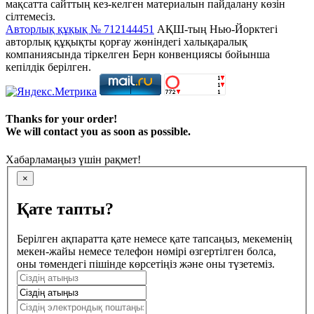
мақсатта сайттың кез-келген материалын пайдалану көзін
сілтемесіз.
Авторлық құқық № 712144451
АҚШ-тың Нью-Йорктегі
авторлық құқықты қорғау жөніндегі халықаралық
компаниясында тіркелген Берн конвенциясы бойынша
кепілдік берілген.
Thanks for your order!
We will contact you as soon as possible.
Хабарламаңыз үшін рақмет!
×
Қате тапты?
Берілген ақпаратта қате немесе қате тапсаңыз, мекеменің
мекен-жайы немесе телефон нөмірі өзгертілген болса,
оны төмендегі пішінде көрсетіңіз және оны түзетеміз.