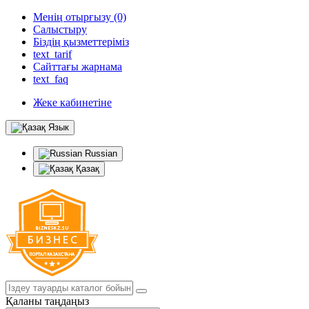
Менің отырғызу (0)
Салыстыру
Біздің қызметтеріміз
text_tarif
Сайттағы жарнама
text_faq
Жеке кабинетіне
Язык
Russian
Қазақ
Қаланы таңдаңыз