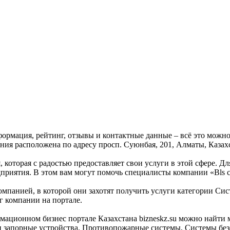
формация, рейтинг, отзывы и контактные данные – всё это можн
ния расположена по адресу просп. Суюнбая, 201, Алматы, Казах
, которая с радостью предоставляет свои услуги в этой сфере. Д
дприятия. В этом вам могут помочь специалисты компании «Bls 
омпанией, в которой они захотят получить услуги категории Сист
г компании на портале.
мационном бизнес портале Казахстана bizneskz.su можно найти 
и и запорные устройства, Противопожарные системы, Системы бе