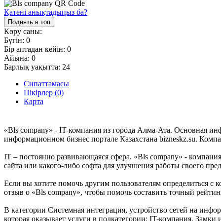
Қатені анықтадыңыз ба?
Поднять в топ
Көру саны:
Бүгін:
0
Бір аптадан кейін:
0
Айына:
0
Барлық уақытта:
24
Сипаттамасы
Пікірлер (0)
Карта
«Bls company» - IT-компания из города Алма-Ата. Основная ин
информационном бизнес портале Казахстана bizneskz.su. Компа
IT – постоянно развивающаяся сфера. «Bls company» - компания
сайта или какого-либо софта для улучшения работы своего пре
Если вы хотите помочь другим пользователям определиться с к
отзыв о «Bls company», чтобы помочь составить точный рейтин
В категории Системная интеграция, устройство сетей на инфор
которая оказывает услуги в подкатегории: IT-компания, Замк