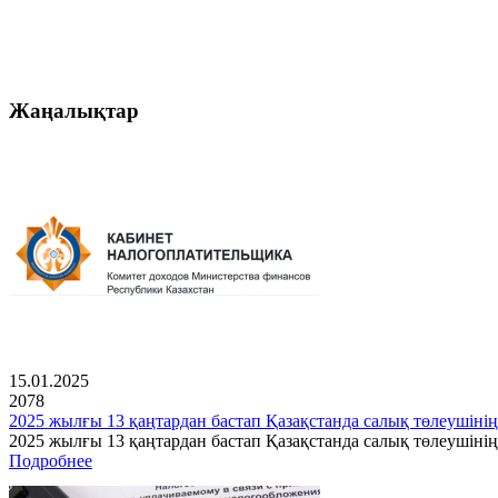
Жаңалықтар
15.01.2025
2078
2025 жылғы 13 қаңтардан бастап Қазақстанда салық төлеушінің
2025 жылғы 13 қаңтардан бастап Қазақстанда салық төлеушін
Подробнее