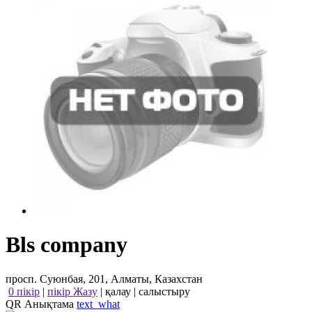
Bls company
просп. Суюнбая, 201, Алматы, Казахстан
0 пікір
|
пікір Жазу
|
қалау
|
салыстыру
QR Анықтама
text_what