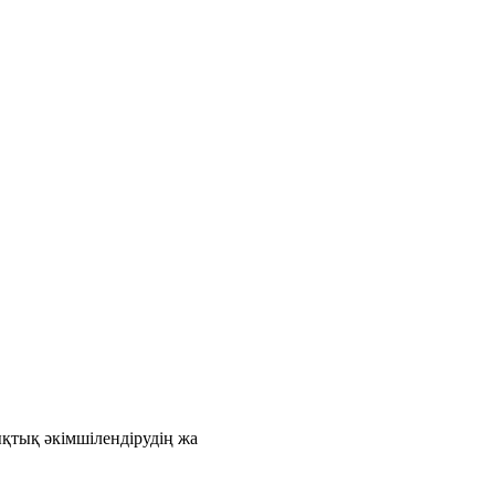
қтық әкімшілендірудің жа