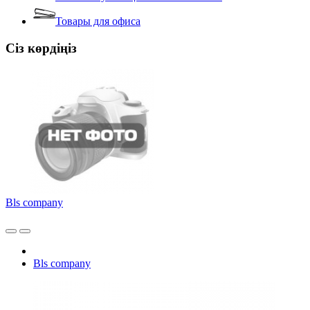
Товары для офиса
Сіз көрдіңіз
Bls company
Bls company