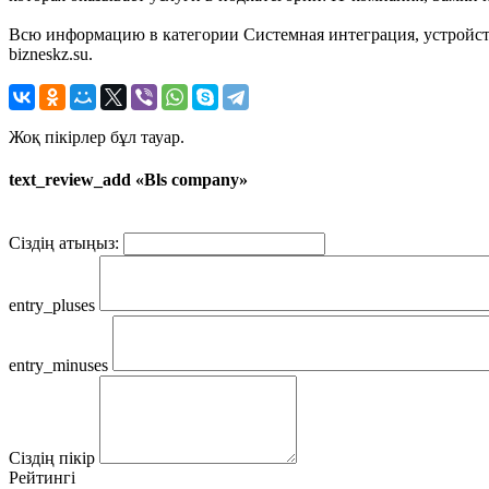
Всю информацию в категории Системная интеграция, устройств
bizneskz.su.
Жоқ пікірлер бұл тауар.
text_review_add «Bls company»
Сіздің атыңыз:
entry_pluses
entry_minuses
Сіздің пікір
Рейтингі