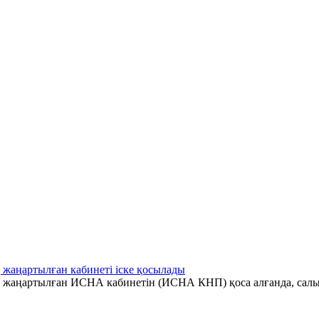
 жаңартылған кабинеті іске қосылады
ің жаңартылған ИСНА кабинетін (ИСНА КНП) қоса алғанда, салы