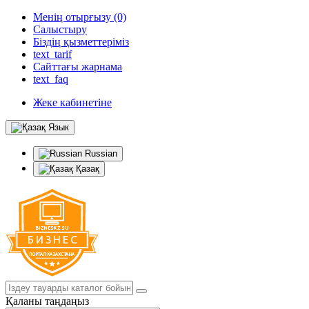
Менің отырғызу (0)
Салыстыру
Біздің қызметтеріміз
text_tarif
Сайттағы жарнама
text_faq
Жеке кабинетіне
Язык
Russian
Қазақ
Қаланы таңдаңыз