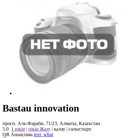
Bastau innovation
просп. Аль-Фараби, 71/23, Алматы, Казахстан
5.0
1 пікір
|
пікір Жазу
|
қалау
|
салыстыру
QR Анықтама
text_what