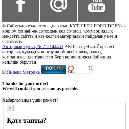
© Сайттың кез-келген ақпаратын КҮТІЛГЕН FORBIDDEN-ға
көшіру, сондай-ақ автордың келісімінсіз, коммерциялық
мақсатта сайттың кез-келген материалын пайдалану көзін
сілтемесіз.
Авторлық құқық № 712144451
АҚШ-тың Нью-Йорктегі
авторлық құқықты қорғау жөніндегі халықаралық
компаниясында тіркелген Берн конвенциясы бойынша
кепілдік берілген.
Thanks for your order!
We will contact you as soon as possible.
Хабарламаңыз үшін рақмет!
×
Қате тапты?