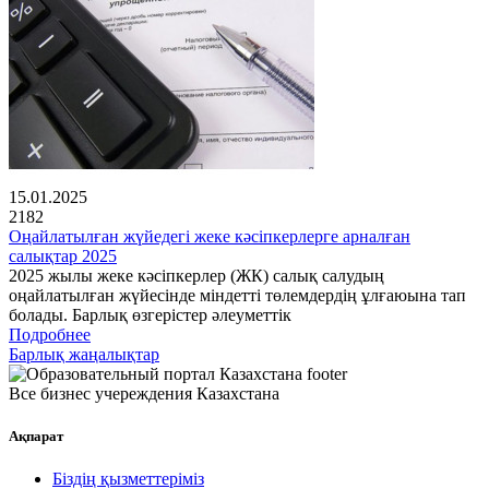
15.01.2025
2182
Оңайлатылған жүйедегі жеке кәсіпкерлерге арналған
салықтар 2025
2025 жылы жеке кәсіпкерлер (ЖК) салық салудың
оңайлатылған жүйесінде міндетті төлемдердің ұлғаюына тап
болады. Барлық өзгерістер әлеуметтік
Подробнее
Барлық жаңалықтар
Все бизнес учереждения Казахстана
Ақпарат
Біздің қызметтеріміз