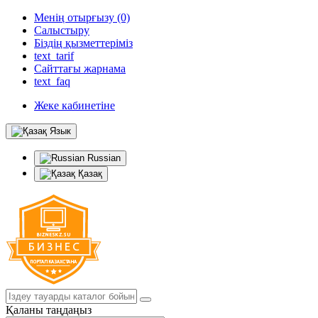
Менің отырғызу (0)
Салыстыру
Біздің қызметтеріміз
text_tarif
Сайттағы жарнама
text_faq
Жеке кабинетіне
Язык
Russian
Қазақ
Қаланы таңдаңыз