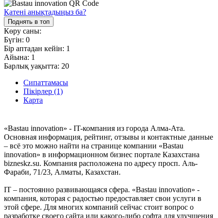
Қатені анықтадыңыз ба?
Поднять в топ
Көру саны:
Бүгін:
0
Бір аптадан кейін:
1
Айына:
1
Барлық уақытта:
20
Сипаттамасы
Пікірлер (1)
Карта
«Bastau innovation» - IT-компания из города Алма-Ата.
Основная информация, рейтинг, отзывы и контактные данные
– всё это можно найти на странице компании «Bastau
innovation» в информационном бизнес портале Казахстана
bizneskz.su. Компания расположена по адресу просп. Аль-
Фараби, 71/23, Алматы, Казахстан.
IT – постоянно развивающаяся сфера. «Bastau innovation» -
компания, которая с радостью предоставляет свои услуги в
этой сфере. Для многих компаний сейчас стоит вопрос о
разработке своего сайта или какого-либо софта для улучшения