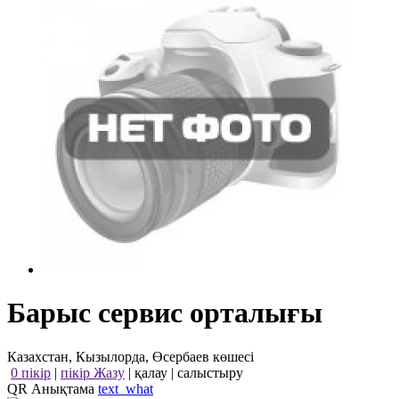
Барыс сервис орталығы
Казахстан, Кызылорда, Өсербаев көшесі
0 пікір
|
пікір Жазу
|
қалау
|
салыстыру
QR Анықтама
text_what