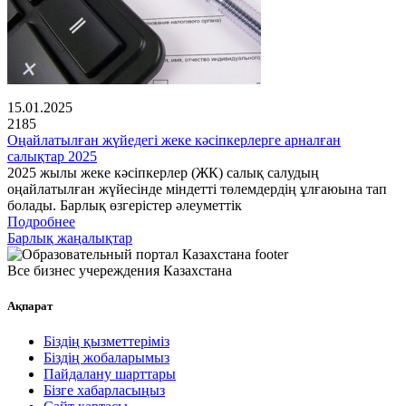
15.01.2025
2185
Оңайлатылған жүйедегі жеке кәсіпкерлерге арналған
салықтар 2025
2025 жылы жеке кәсіпкерлер (ЖК) салық салудың
оңайлатылған жүйесінде міндетті төлемдердің ұлғаюына тап
болады. Барлық өзгерістер әлеуметтік
Подробнее
Барлық жаңалықтар
Все бизнес учереждения Казахстана
Ақпарат
Біздің қызметтеріміз
Біздің жобаларымыз
Пайдалану шарттары
Бізге хабарласыңыз