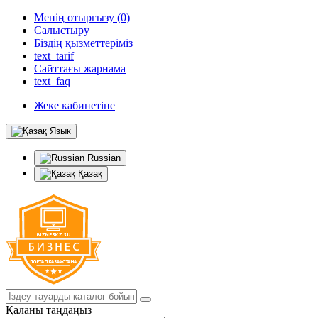
Менің отырғызу (0)
Салыстыру
Біздің қызметтеріміз
text_tarif
Сайттағы жарнама
text_faq
Жеке кабинетіне
Язык
Russian
Қазақ
Қаланы таңдаңыз