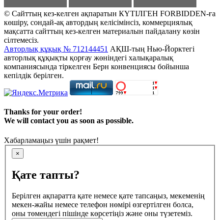
© Сайттың кез-келген ақпаратын КҮТІЛГЕН FORBIDDEN-ға
көшіру, сондай-ақ автордың келісімінсіз, коммерциялық
мақсатта сайттың кез-келген материалын пайдалану көзін
сілтемесіз.
Авторлық құқық № 712144451
АҚШ-тың Нью-Йорктегі
авторлық құқықты қорғау жөніндегі халықаралық
компаниясында тіркелген Берн конвенциясы бойынша
кепілдік берілген.
Thanks for your order!
We will contact you as soon as possible.
Хабарламаңыз үшін рақмет!
×
Қате тапты?
Берілген ақпаратта қате немесе қате тапсаңыз, мекеменің
мекен-жайы немесе телефон нөмірі өзгертілген болса,
оны төмендегі пішінде көрсетіңіз және оны түзетеміз.