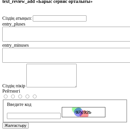
text_review_add «Барыс сервис орталығы»
Сіздің атыңыз:
entry_pluses
entry_minuses
Сіздің пікір
Рейтингі
Введите код
Жалғастыру