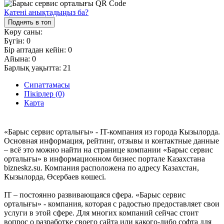
Қатені анықтадыңыз ба?
Поднять в топ
Көру саны:
Бүгін:
0
Бір аптадан кейін:
0
Айына:
0
Барлық уақытта:
21
Сипаттамасы
Пікірлер (0)
Карта
«Барыс сервис орталығы» - IT-компания из города Кызылорда.
Основная информация, рейтинг, отзывы и контактные данные
– всё это можно найти на странице компании «Барыс сервис
орталығы» в информационном бизнес портале Казахстана
bizneskz.su. Компания расположена по адресу Казахстан,
Кызылорда, Өсербаев көшесі.
IT – постоянно развивающаяся сфера. «Барыс сервис
орталығы» - компания, которая с радостью предоставляет свои
услуги в этой сфере. Для многих компаний сейчас стоит
вопрос о разработке своего сайта или какого-либо софта для