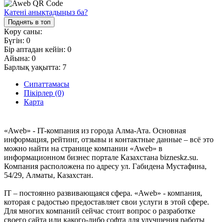
Қатені анықтадыңыз ба?
Поднять в топ
Көру саны:
Бүгін:
0
Бір аптадан кейін:
0
Айына:
0
Барлық уақытта:
7
Сипаттамасы
Пікірлер (0)
Карта
«Aweb» - IT-компания из города Алма-Ата. Основная
информация, рейтинг, отзывы и контактные данные – всё это
можно найти на странице компании «Aweb» в
информационном бизнес портале Казахстана bizneskz.su.
Компания расположена по адресу ул. Габидена Мустафина,
54/29, Алматы, Казахстан.
IT – постоянно развивающаяся сфера. «Aweb» - компания,
которая с радостью предоставляет свои услуги в этой сфере.
Для многих компаний сейчас стоит вопрос о разработке
своего сайта или какого-либо софта для улучшения работы