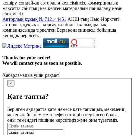
көшіру, сондай-ақ автордың келісімінсіз, коммерциялық
мақсатта сайттың кез-келген материалын пайдалану көзін
сілтемесіз.
Авторлық құқық № 712144451
АҚШ-тың Нью-Йорктегі
авторлық құқықты қорғау жөніндегі халықаралық
компаниясында тіркелген Берн конвенциясы бойынша
кепілдік берілген.
Thanks for your order!
We will contact you as soon as possible.
Хабарламаңыз үшін рақмет!
×
Қате тапты?
Берілген ақпаратта қате немесе қате тапсаңыз, мекеменің
мекен-жайы немесе телефон нөмірі өзгертілген болса,
оны төмендегі пішінде көрсетіңіз және оны түзетеміз.