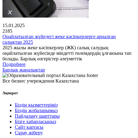
15.01.2025
2185
Оңайлатылған жүйедегі жеке кәсіпкерлерге арналған
салықтар 2025
2025 жылы жеке кәсіпкерлер (ЖК) салық салудың
оңайлатылған жүйесінде міндетті төлемдердің ұлғаюына тап
болады. Барлық өзгерістер әлеуметтік
Подробнее
Барлық жаңалықтар
Все бизнес учереждения Казахстана
Ақпарат
Біздің қызметтеріміз
Біздің жобаларымыз
Пайдалану шарттары
Бізге хабарласыңыз
Сайт картасы
Сұрау жіберу