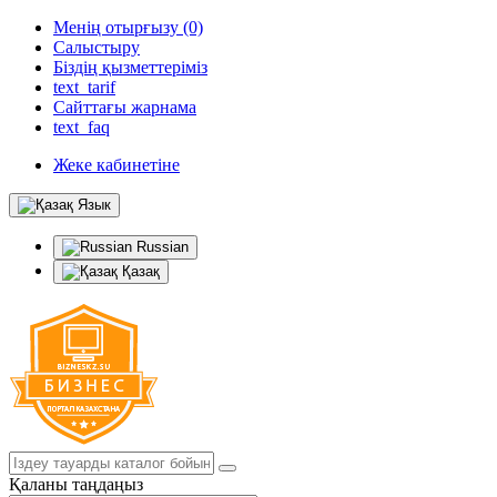
Менің отырғызу (0)
Салыстыру
Біздің қызметтеріміз
text_tarif
Сайттағы жарнама
text_faq
Жеке кабинетіне
Язык
Russian
Қазақ
Қаланы таңдаңыз