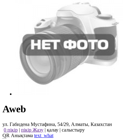
Aweb
ул. Габидена Мустафина, 54/29, Алматы, Казахстан
0 пікір
|
пікір Жазу
|
қалау
|
салыстыру
QR Анықтама
text_what