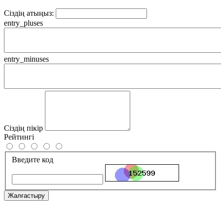
Сіздің атыңыз:
entry_pluses
entry_minuses
Сіздің пікір
Рейтингі
Введите код
Жалғастыру