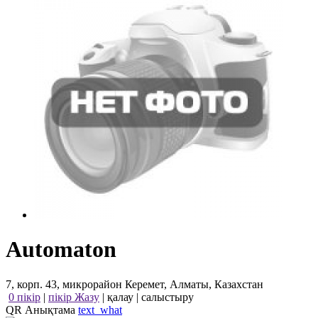
Automaton
7, корп. 43, микрорайон Керемет, Алматы, Казахстан
0 пікір
|
пікір Жазу
|
қалау
|
салыстыру
QR Анықтама
text_what