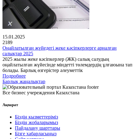
15.01.2025
2189
Оңайлатылған жүйедегі жеке кәсіпкерлерге арналған
салықтар 2025
2025 жылы жеке кәсіпкерлер (ЖК) салық салудың
оңайлатылған жүйесінде міндетті төлемдердің ұлғаюына тап
болады. Барлық өзгерістер әлеуметтік
Подробнее
Барлық жаңалықтар
Все бизнес учереждения Казахстана
Ақпарат
Біздің қызметтеріміз
Біздің жобаларымыз
Пайдалану шарттары
Бізге хабарласыңыз