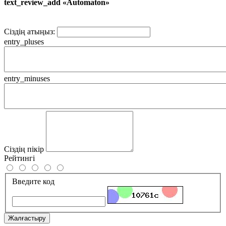
text_review_add «Automaton»
Сіздің атыңыз:
entry_pluses
entry_minuses
Сіздің пікір
Рейтингі
Введите код
Жалғастыру