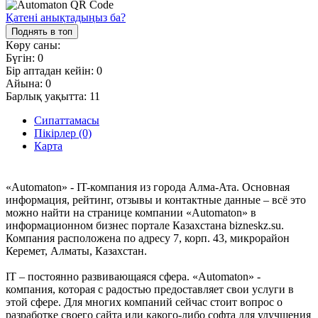
Қатені анықтадыңыз ба?
Поднять в топ
Көру саны:
Бүгін:
0
Бір аптадан кейін:
0
Айына:
0
Барлық уақытта:
11
Сипаттамасы
Пікірлер (0)
Карта
«Automaton» - IT-компания из города Алма-Ата. Основная
информация, рейтинг, отзывы и контактные данные – всё это
можно найти на странице компании «Automaton» в
информационном бизнес портале Казахстана bizneskz.su.
Компания расположена по адресу 7, корп. 43, микрорайон
Керемет, Алматы, Казахстан.
IT – постоянно развивающаяся сфера. «Automaton» -
компания, которая с радостью предоставляет свои услуги в
этой сфере. Для многих компаний сейчас стоит вопрос о
разработке своего сайта или какого-либо софта для улучшения