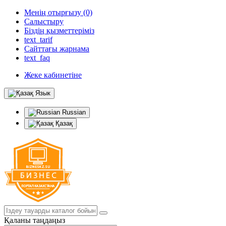
Менің отырғызу (0)
Салыстыру
Біздің қызметтеріміз
text_tarif
Сайттағы жарнама
text_faq
Жеке кабинетіне
Язык
Russian
Қазақ
Қаланы таңдаңыз