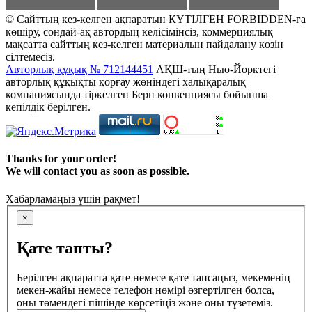
© Сайттың кез-келген ақпаратын КҮТІЛГЕН FORBIDDEN-ға
көшіру, сондай-ақ автордың келісімінсіз, коммерциялық
мақсатта сайттың кез-келген материалын пайдалану көзін
сілтемесіз.
Авторлық құқық № 712144451
АҚШ-тың Нью-Йорктегі
авторлық құқықты қорғау жөніндегі халықаралық
компаниясында тіркелген Берн конвенциясы бойынша
кепілдік берілген.
Thanks for your order!
We will contact you as soon as possible.
Хабарламаңыз үшін рақмет!
×
Қате тапты?
Берілген ақпаратта қате немесе қате тапсаңыз, мекеменің
мекен-жайы немесе телефон нөмірі өзгертілген болса,
оны төмендегі пішінде көрсетіңіз және оны түзетеміз.