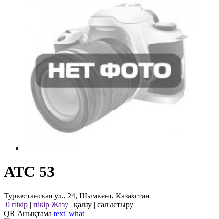
АТС 53
Туркестанская ул., 24, Шымкент, Казахстан
0 пікір
|
пікір Жазу
|
қалау
|
салыстыру
QR Анықтама
text_what