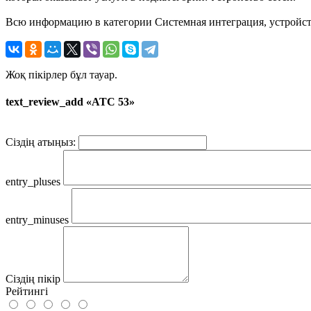
Всю информацию в категории Системная интеграция, устройств
Жоқ пікірлер бұл тауар.
text_review_add «АТС 53»
Сіздің атыңыз:
entry_pluses
entry_minuses
Сіздің пікір
Рейтингі