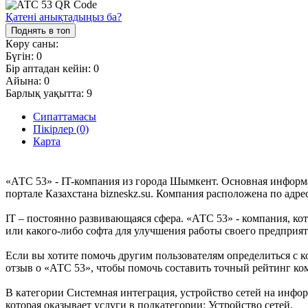
Қатені анықтадыңыз ба?
Поднять в топ
Көру саны:
Бүгін:
0
Бір аптадан кейін:
0
Айына:
0
Барлық уақытта:
9
Сипаттамасы
Пікірлер (0)
Карта
«АТС 53» - IT-компания из города Шымкент. Основная информ
портале Казахстана bizneskz.su. Компания расположена по адрес
IT – постоянно развивающаяся сфера. «АТС 53» - компания, кот
или какого-либо софта для улучшения работы своего предприя
Если вы хотите помочь другим пользователям определиться с к
отзыв о «АТС 53», чтобы помочь составить точный рейтинг ко
В категории Системная интеграция, устройство сетей на инфор
которая оказывает услуги в подкатегории: Устройство сетей.