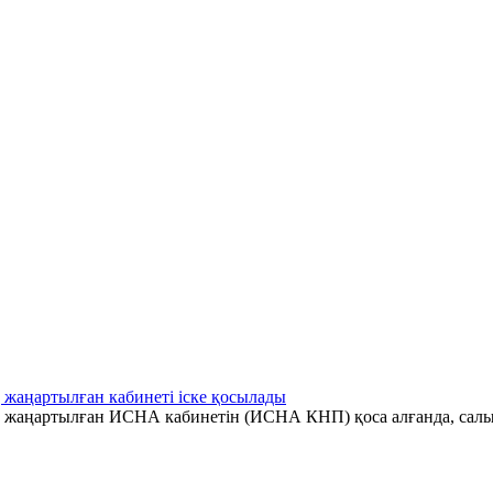
 жаңартылған кабинеті іске қосылады
ің жаңартылған ИСНА кабинетін (ИСНА КНП) қоса алғанда, салы