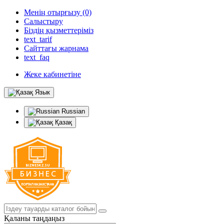
Менің отырғызу (0)
Салыстыру
Біздің қызметтеріміз
text_tarif
Сайттағы жарнама
text_faq
Жеке кабинетіне
Язык
Russian
Қазақ
Қаланы таңдаңыз