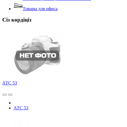
Товары для офиса
Сіз көрдіңіз
АТС 53
АТС 53