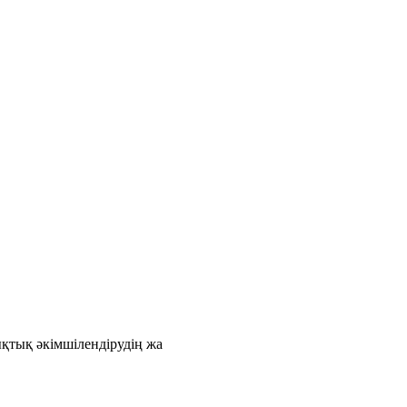
қтық әкімшілендірудің жа