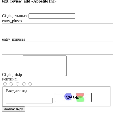
text_review_add «Appetite Inc»
Сіздің атыңыз:
entry_pluses
entry_minuses
Сіздің пікір
Рейтингі
Введите код
Жалғастыру