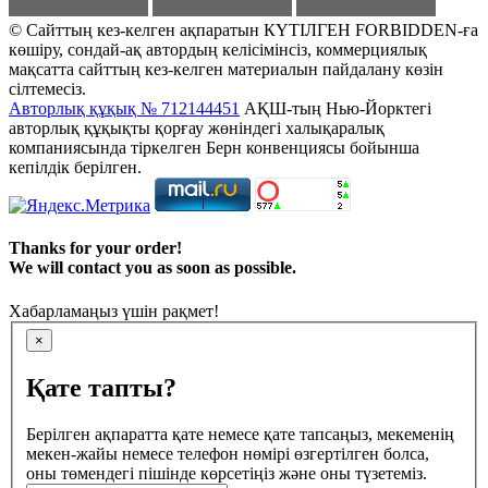
© Сайттың кез-келген ақпаратын КҮТІЛГЕН FORBIDDEN-ға
көшіру, сондай-ақ автордың келісімінсіз, коммерциялық
мақсатта сайттың кез-келген материалын пайдалану көзін
сілтемесіз.
Авторлық құқық № 712144451
АҚШ-тың Нью-Йорктегі
авторлық құқықты қорғау жөніндегі халықаралық
компаниясында тіркелген Берн конвенциясы бойынша
кепілдік берілген.
Thanks for your order!
We will contact you as soon as possible.
Хабарламаңыз үшін рақмет!
×
Қате тапты?
Берілген ақпаратта қате немесе қате тапсаңыз, мекеменің
мекен-жайы немесе телефон нөмірі өзгертілген болса,
оны төмендегі пішінде көрсетіңіз және оны түзетеміз.