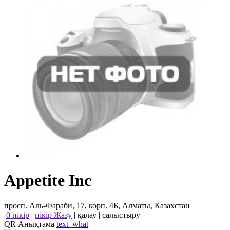
Appetite Inc
просп. Аль-Фараби, 17, корп. 4Б, Алматы, Казахстан
0 пікір
|
пікір Жазу
|
қалау
|
салыстыру
QR Анықтама
text_what