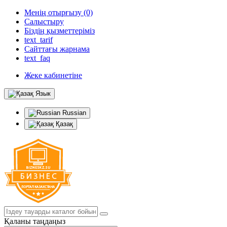
Менің отырғызу (0)
Салыстыру
Біздің қызметтеріміз
text_tarif
Сайттағы жарнама
text_faq
Жеке кабинетіне
Язык
Russian
Қазақ
Қаланы таңдаңыз