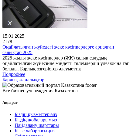
15.01.2025
2178
Оңайлатылған жүйедегі жеке кәсіпкерлерге арналған
салықтар 2025
2025 жылы жеке кәсіпкерлер (ЖК) салық салудың
оңайлатылған жүйесінде міндетті төлемдердің ұлғаюына тап
болады. Барлық өзгерістер әлеуметтік
Подробнее
Барлық жаңалықтар
Все бизнес учереждения Казахстана
Ақпарат
Біздің қызметтеріміз
Біздің жобаларымыз
Пайдалану шарттары
Бізге хабарласыңыз