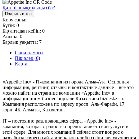
Қатені анықтадыңыз ба?
Поднять в топ
Көру саны:
Бүгін:
0
Бір аптадан кейін:
0
Айына:
0
Барлық уақытта:
7
Сипаттамасы
Пікірлер (0)
Карта
«Appetite Inc» - IT-компания из города Алма-Ата. Основная
информация, рейтинг, отзывы и контактные данные – всё это
можно найти на странице компании «Appetite Inc» в
информационном бизнес портале Казахстана bizneskz.su.
Компания расположена по адресу просп. Аль-Фараби, 17,
корп. 4Б, Алматы, Казахстан.
IT – постоянно развивающаяся сфера. «Appetite Inc» -
компания, которая с радостью предоставляет свои услуги в
этой сфере. Для многих компаний сейчас стоит вопрос о
разработке своего сайта или какого-либо софта для улучшения