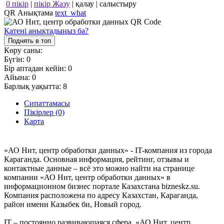
0 пікір
|
пікір Жазу
|
қалау
|
салыстыру
QR Анықтама
text_what
Қатені анықтадыңыз ба?
Поднять в топ
Көру саны:
Бүгін:
0
Бір аптадан кейін:
0
Айына:
0
Барлық уақытта:
8
Сипаттамасы
Пікірлер (0)
Карта
«АО Нит, центр обработки данных» - IT-компания из города
Караганда. Основная информация, рейтинг, отзывы и
контактные данные – всё это можно найти на странице
компании «АО Нит, центр обработки данных» в
информационном бизнес портале Казахстана bizneskz.su.
Компания расположена по адресу Казахстан, Караганда,
район имени Казыбек би, Новый город.
IT – постоянно развивающаяся сфера. «АО Нит, центр