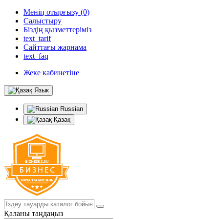
Менің отырғызу (0)
Салыстыру
Біздің қызметтеріміз
text_tarif
Сайттағы жарнама
text_faq
Жеке кабинетіне
Язык
Russian
Қазақ
Қаланы таңдаңыз