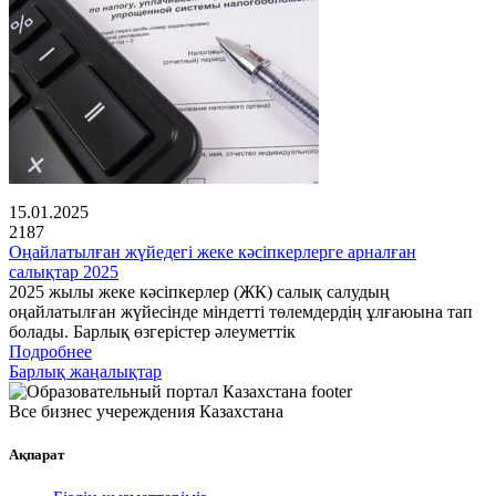
15.01.2025
2187
Оңайлатылған жүйедегі жеке кәсіпкерлерге арналған
салықтар 2025
2025 жылы жеке кәсіпкерлер (ЖК) салық салудың
оңайлатылған жүйесінде міндетті төлемдердің ұлғаюына тап
болады. Барлық өзгерістер әлеуметтік
Подробнее
Барлық жаңалықтар
Все бизнес учереждения Казахстана
Ақпарат