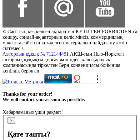
© Сайттың кез-келген ақпаратын КҮТІЛГЕН FORBIDDEN-ға
көшіру, сондай-ақ автордың келісімінсіз, коммерциялық
мақсатта сайттың кез-келген материалын пайдалану көзін
сілтемесіз.
Авторлық құқық № 712144451
АҚШ-тың Нью-Йорктегі
авторлық құқықты қорғау жөніндегі халықаралық
компаниясында тіркелген Берн конвенциясы бойынша
кепілдік берілген.
Thanks for your order!
We will contact you as soon as possible.
Хабарламаңыз үшін рақмет!
×
Қате тапты?