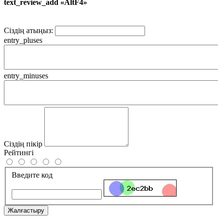
text_review_add «AltF4»
Сіздің атыңыз:
entry_pluses
entry_minuses
Сіздің пікір
Рейтингі
Введите код
Жалғастыру