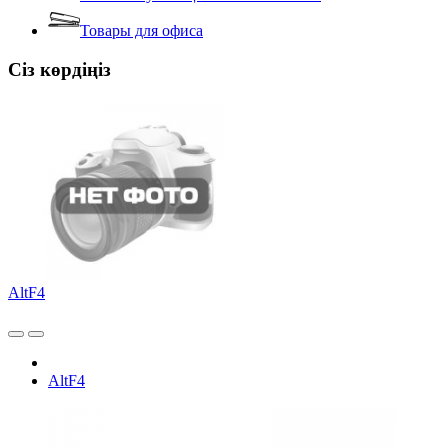
Товары для офиса
Сіз көрдіңіз
AltF4
AltF4