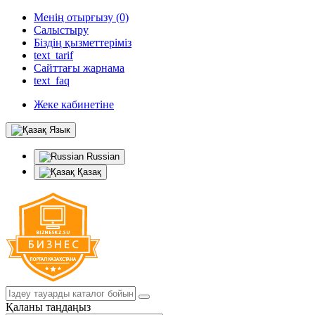
Менің отырғызу (0)
Салыстыру
Біздің қызметтеріміз
text_tarif
Сайттағы жарнама
text_faq
Жеке кабинетіне
Язык
Russian
Қазақ
Қаланы таңдаңыз