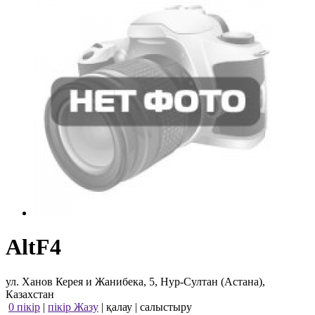
AltF4
ул. Ханов Керея и Жанибека, 5, Нур-Султан (Астана),
Казахстан
0 пікір
|
пікір Жазу
|
қалау
|
салыстыру