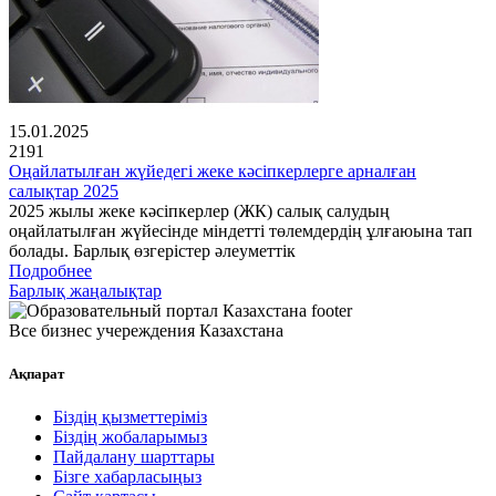
15.01.2025
2191
Оңайлатылған жүйедегі жеке кәсіпкерлерге арналған
салықтар 2025
2025 жылы жеке кәсіпкерлер (ЖК) салық салудың
оңайлатылған жүйесінде міндетті төлемдердің ұлғаюына тап
болады. Барлық өзгерістер әлеуметтік
Подробнее
Барлық жаңалықтар
Все бизнес учереждения Казахстана
Ақпарат
Біздің қызметтеріміз
Біздің жобаларымыз
Пайдалану шарттары
Бізге хабарласыңыз