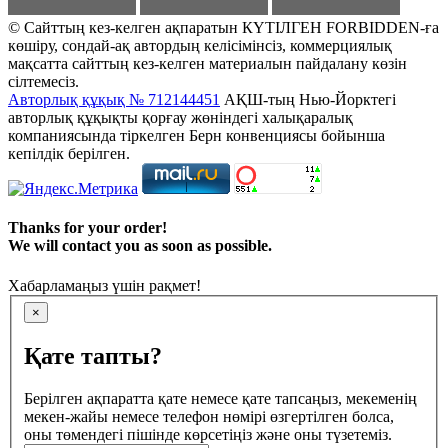
© Сайттың кез-келген ақпаратын КҮТІЛГЕН FORBIDDEN-ға
көшіру, сондай-ақ автордың келісімінсіз, коммерциялық
мақсатта сайттың кез-келген материалын пайдалану көзін
сілтемесіз.
Авторлық құқық № 712144451
АҚШ-тың Нью-Йорктегі
авторлық құқықты қорғау жөніндегі халықаралық
компаниясында тіркелген Берн конвенциясы бойынша
кепілдік берілген.
Thanks for your order!
We will contact you as soon as possible.
Хабарламаңыз үшін рақмет!
×
Қате тапты?
Берілген ақпаратта қате немесе қате тапсаңыз, мекеменің
мекен-жайы немесе телефон нөмірі өзгертілген болса,
оны төмендегі пішінде көрсетіңіз және оны түзетеміз.