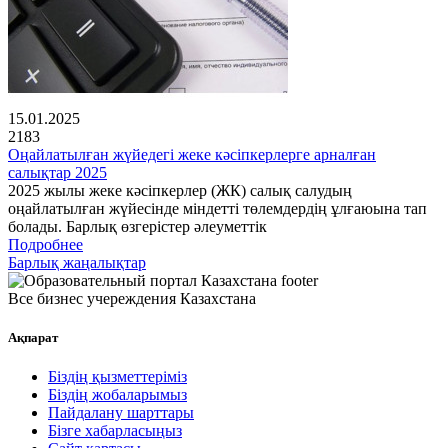
15.01.2025
2183
Оңайлатылған жүйедегі жеке кәсіпкерлерге арналған
салықтар 2025
2025 жылы жеке кәсіпкерлер (ЖК) салық салудың
оңайлатылған жүйесінде міндетті төлемдердің ұлғаюына тап
болады. Барлық өзгерістер әлеуметтік
Подробнее
Барлық жаңалықтар
Все бизнес учереждения Казахстана
Ақпарат
Біздің қызметтеріміз
Біздің жобаларымыз
Пайдалану шарттары
Бізге хабарласыңыз