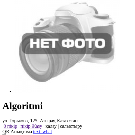
Algoritmi
ул. Горького, 125, Атырау, Казахстан
0 пікір
|
пікір Жазу
|
қалау
|
салыстыру
QR Анықтама
text_what