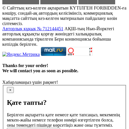
© Сайттың кез-келген ақпаратын КҮТІЛГЕН FORBIDDEN-ға
көшіру, сондай-ақ автордың келісімінсіз, коммерциялық
мақсатта сайттың кез-келген материалын пайдалану көзін
сілтемесіз.
Авторлық құқық № 712144451
АҚШ-тың Нью-Йорктегі
авторлық құқықты қорғау жөніндегі халықаралық
компаниясында тіркелген Берн конвенциясы бойынша
кепілдік берілген.
Thanks for your order!
We will contact you as soon as possible.
Хабарламаңыз үшін рақмет!
×
Қате тапты?
Берілген ақпаратта қате немесе қате тапсаңыз, мекеменің
мекен-жайы немесе телефон нөмірі өзгертілген болса,
оны төмендегі пішінде көрсетіңіз және оны түзетеміз.