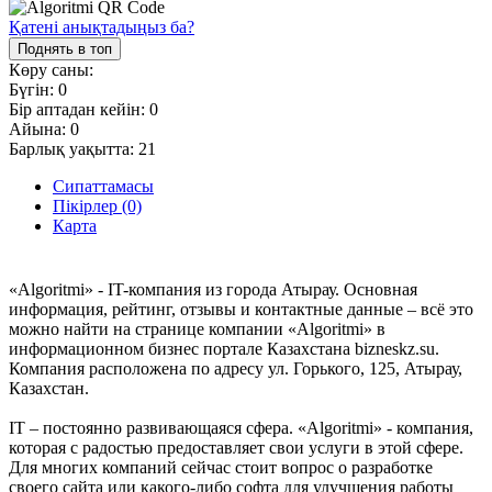
Қатені анықтадыңыз ба?
Поднять в топ
Көру саны:
Бүгін:
0
Бір аптадан кейін:
0
Айына:
0
Барлық уақытта:
21
Сипаттамасы
Пікірлер (0)
Карта
«Algoritmi» - IT-компания из города Атырау. Основная
информация, рейтинг, отзывы и контактные данные – всё это
можно найти на странице компании «Algoritmi» в
информационном бизнес портале Казахстана bizneskz.su.
Компания расположена по адресу ул. Горького, 125, Атырау,
Казахстан.
IT – постоянно развивающаяся сфера. «Algoritmi» - компания,
которая с радостью предоставляет свои услуги в этой сфере.
Для многих компаний сейчас стоит вопрос о разработке
своего сайта или какого-либо софта для улучшения работы