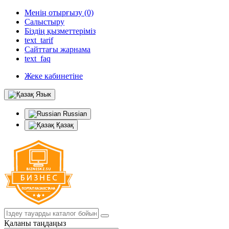
Менің отырғызу (0)
Салыстыру
Біздің қызметтеріміз
text_tarif
Сайттағы жарнама
text_faq
Жеке кабинетіне
Язык
Russian
Қазақ
Қаланы таңдаңыз