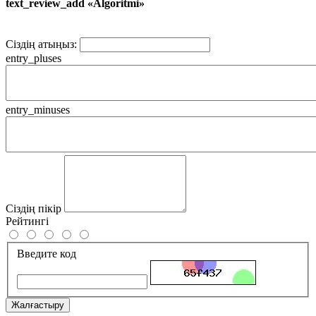
text_review_add «Algoritmi»
Сіздің атыңыз:
entry_pluses
entry_minuses
Сіздің пікір
Рейтингі
Введите код
Жалғастыру