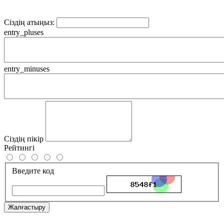
Сіздің атыңыз:
entry_pluses
entry_minuses
Сіздің пікір
Рейтингі
Введите код
Жалғастыру