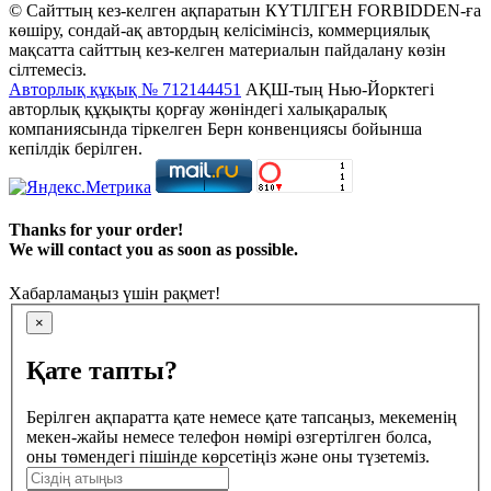
© Сайттың кез-келген ақпаратын КҮТІЛГЕН FORBIDDEN-ға
көшіру, сондай-ақ автордың келісімінсіз, коммерциялық
мақсатта сайттың кез-келген материалын пайдалану көзін
сілтемесіз.
Авторлық құқық № 712144451
АҚШ-тың Нью-Йорктегі
авторлық құқықты қорғау жөніндегі халықаралық
компаниясында тіркелген Берн конвенциясы бойынша
кепілдік берілген.
Thanks for your order!
We will contact you as soon as possible.
Хабарламаңыз үшін рақмет!
×
Қате тапты?
Берілген ақпаратта қате немесе қате тапсаңыз, мекеменің
мекен-жайы немесе телефон нөмірі өзгертілген болса,
оны төмендегі пішінде көрсетіңіз және оны түзетеміз.