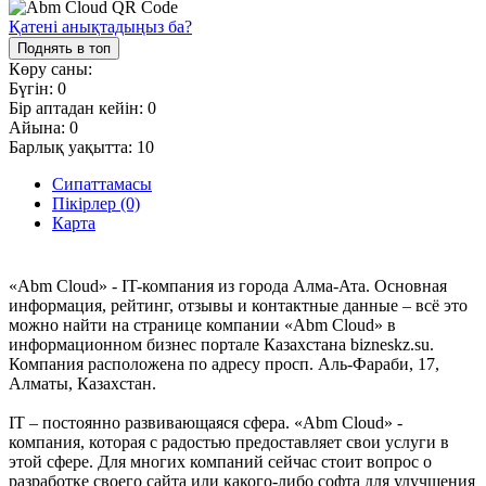
Қатені анықтадыңыз ба?
Поднять в топ
Көру саны:
Бүгін:
0
Бір аптадан кейін:
0
Айына:
0
Барлық уақытта:
10
Сипаттамасы
Пікірлер (0)
Карта
«Abm Cloud» - IT-компания из города Алма-Ата. Основная
информация, рейтинг, отзывы и контактные данные – всё это
можно найти на странице компании «Abm Cloud» в
информационном бизнес портале Казахстана bizneskz.su.
Компания расположена по адресу просп. Аль-Фараби, 17,
Алматы, Казахстан.
IT – постоянно развивающаяся сфера. «Abm Cloud» -
компания, которая с радостью предоставляет свои услуги в
этой сфере. Для многих компаний сейчас стоит вопрос о
разработке своего сайта или какого-либо софта для улучшения