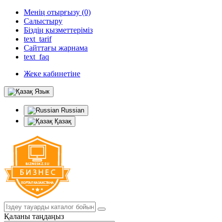
Менің отырғызу (0)
Салыстыру
Біздің қызметтеріміз
text_tarif
Сайттағы жарнама
text_faq
Жеке кабинетіне
Язык
Russian
Қазақ
Қаланы таңдаңыз