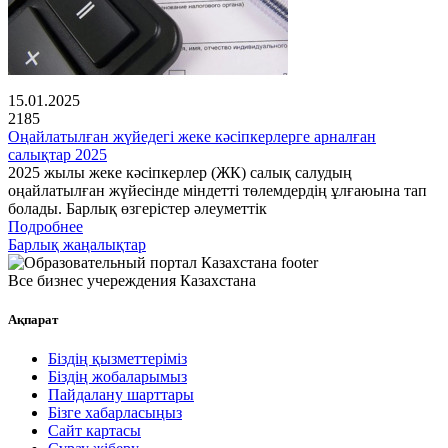
15.01.2025
2185
Оңайлатылған жүйедегі жеке кәсіпкерлерге арналған
салықтар 2025
2025 жылы жеке кәсіпкерлер (ЖК) салық салудың
оңайлатылған жүйесінде міндетті төлемдердің ұлғаюына тап
болады. Барлық өзгерістер әлеуметтік
Подробнее
Барлық жаңалықтар
Все бизнес учереждения Казахстана
Ақпарат
Біздің қызметтеріміз
Біздің жобаларымыз
Пайдалану шарттары
Бізге хабарласыңыз
Сайт картасы