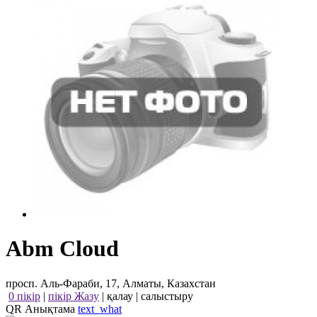
Abm Cloud
просп. Аль-Фараби, 17, Алматы, Казахстан
0 пікір
|
пікір Жазу
|
қалау
|
салыстыру
QR Анықтама
text_what