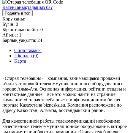
Қатені анықтадыңыз ба?
Поднять в топ
Көру саны:
Бүгін:
0
Бір аптадан кейін:
0
Айына:
1
Барлық уақытта:
24
Сипаттамасы
Пікірлер (0)
Карта
«Старая телебашня» - компания, занимающаяся продажей
и\или установкой телекоммуникационного оборудования в
городе Алма-Ата. Основная информация, рейтинг, отзывы и
контактные данные – всё это можно найти на странице
компании «Старая телебашня» в информационном бизнес
портале Казахстана bizneskz.su. Компания расположена по
адресу Казахстан, Алматы, Бостандыкский район.
Для качественной работы телекоммуникаций необходимо
качественное телекоммуникационное оборудование, которое
вы сможете приобрести в компании «Старая телебашня»,