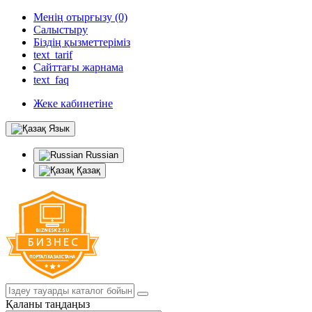
Менің отырғызу (0)
Салыстыру
Біздің қызметтеріміз
text_tarif
Сайттағы жарнама
text_faq
Жеке кабинетіне
Язык
Russian
Қазақ
Қаланы таңдаңыз