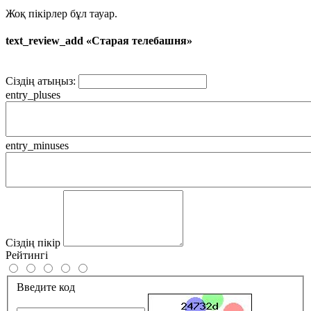
Жоқ пікірлер бұл тауар.
text_review_add «Старая телебашня»
Сіздің атыңыз:
entry_pluses
entry_minuses
Сіздің пікір
Рейтингі
Введите код