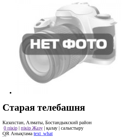
Старая телебашня
Казахстан, Алматы, Бостандыкский район
0 пікір
|
пікір Жазу
|
қалау
|
салыстыру
QR Анықтама
text_what