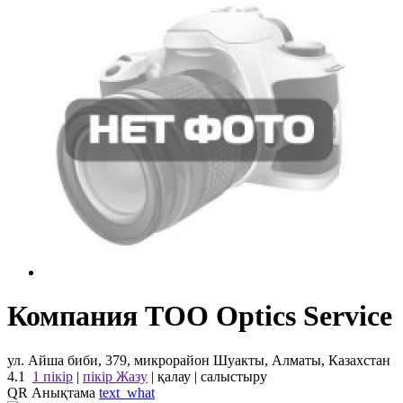
Компания ТОО Optics Service
ул. Айша биби, 379, микрорайон Шуакты, Алматы, Казахстан
4.1
1 пікір
|
пікір Жазу
|
қалау
|
салыстыру
QR Анықтама
text_what