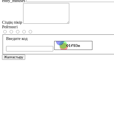
entry_minuses
Сіздің пікір
Рейтингі
Введите код
Жалғастыру