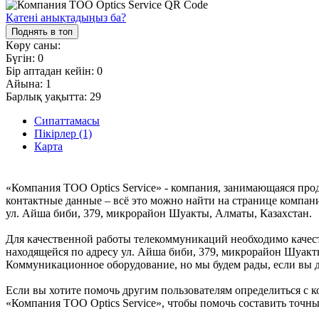
Қатені анықтадыңыз ба?
Поднять в топ
Көру саны:
Бүгін:
0
Бір аптадан кейін:
0
Айына:
1
Барлық уақытта:
29
Сипаттамасы
Пікірлер (1)
Карта
«Компания ТОО Optics Service» - компания, занимающаяся про
контактные данные – всё это можно найти на странице компани
ул. Айша биби, 379, микрорайон Шуакты, Алматы, Казахстан.
Для качественной работы телекоммуникаций необходимо качес
находящейся по адресу ул. Айша биби, 379, микрорайон Шуакты
Коммуникационное оборудование, но мы будем рады, если вы до
Если вы хотите помочь другим пользователям определиться с к
«Компания ТОО Optics Service», чтобы помочь составить точн