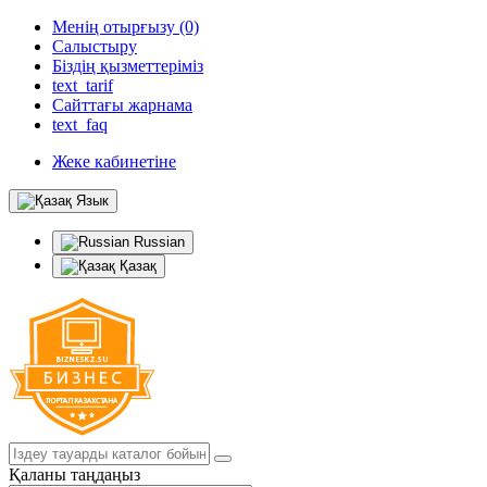
Менің отырғызу (0)
Салыстыру
Біздің қызметтеріміз
text_tarif
Сайттағы жарнама
text_faq
Жеке кабинетіне
Язык
Russian
Қазақ
Қаланы таңдаңыз