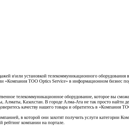
дажей и\или установкой телекоммуникационного оборудования в
и «Компания ТОО Optics Service» в информационном бизнес порт
твенное телекоммуникационное оборудование, которое вы сможе
, Алматы, Казахстан. В городе Алма-Ата не так просто найти д
веритесь качеству нашего товара и обратитесь в «Компания ТОО
омпанией, в которой они захотят получить услуги категории Ко
ый рейтинг компании на портале.